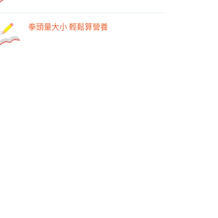
拳頭量大小 輕鬆算營養