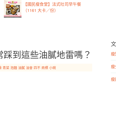
【國民瘦食堂】法式吐司早午餐
（1161 大卡／份）
常踩到這些油膩地雷嗎？
瘦知
瘦
燥
青菜
泡麵
油膩
油會
四不
商標
小碗
瘦飲
瘦運
營