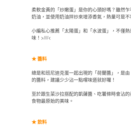
柔軟金黃的「炒嫩蛋」是你的心頭好嗎？雖然乍
奶油，並使用奶油拌炒來增添香氣，熱量可是不
小編私心推薦「太陽蛋」和「水波蛋」，不僅熱
味！>////<
★
醬料
總是和班尼迪克蛋一起出現的「荷蘭醬」，是由
的醬料，建議少少沾一點嚐味道就好囉！
至於跟生菜沙拉搭配的凱薩醬、吃薯條時會沾的
食物最原始的美味。
★
飲料