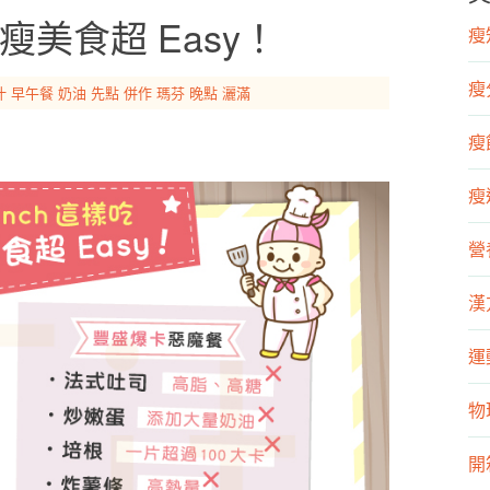
享瘦美食超 Easy！
瘦知
瘦
汁
早午餐
奶油
先點
併作
瑪芬
晚點
灑滿
瘦飲
瘦運
營
漢
運
物
開