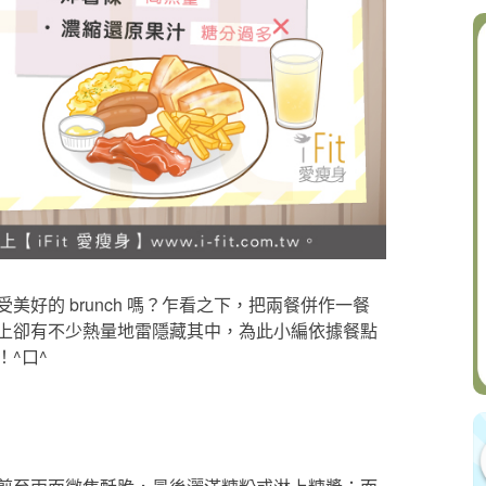
好的 brunch 嗎？乍看之下，把兩餐併作一餐
上卻有不少熱量地雷隱藏其中，為此小編依據餐點
^口^