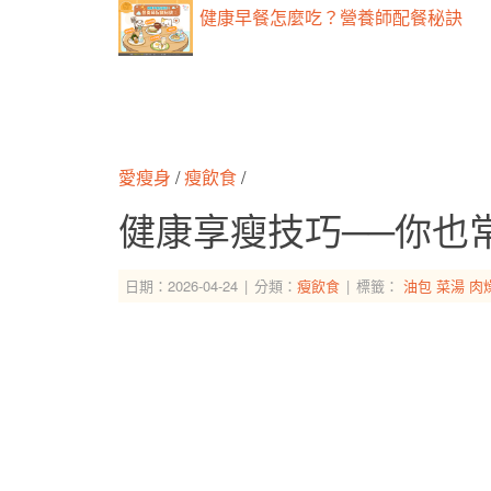
健康早餐怎麼吃？營養師配餐秘訣
愛瘦身
/
瘦飲食
/
健康享瘦技巧──你也
日期：2026-04-24
分類：
瘦飲食
標籤：
油包
菜湯
肉