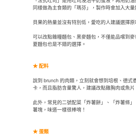
「法式吐司」是用吐司浸泡牛奶蛋液，再用奶油
同樣做為主食類的「瑪芬」，製作時會加入大量
貝果的熱量並沒有特別低，愛吃的人建議選擇原
可以改點雜糧麵包、黑麥麵包，不僅能品嚐到麥
夏麵包也是不錯的選擇。
★ 配料
說到 brunch 的肉類，立刻就會想到培根、德
卡，而且脂肪含量驚人，建議改點雞胸肉或魚片
此外，常見的二號配菜「炸薯餅」、「炸薯條」
薯塊，味道一樣很棒唷！
★
蛋類