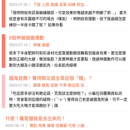
2023-07-30
下肢
上肢
跳躍
菜單
訓練
保加利亞
棒式
弓箭步
肌力
練
「我明明就有認真鍛鍊腿部，可是效果好像越來越不明顯了耶...」 夏天
就是會有非露腿不可的場合（嘆氣），明明就有運動，但下肢曲線怎麼
練到一半就卡關了呢？ 如果你看
8個伸展瘦腿運動
2023-07-14
伸展
瘦腿
很多下半身肥胖的梨形身材光是靠運動都很難看到瘦身效果，要怎麼運
動到正確的大腿、臀部脂肪？其實伸展才是重點，透過伸展動作可以運
動到大腿及小腿深層肌肉、拉長肌肉線條
餓鬼退散！獲得飽足感全靠這個「糖」？
2023-07-08
寡糖
餓鬼
退散
牛蒡
飽足感
培養出
誤導
生質
腸道菌
獲
「吃這麼多卻沒有飽足感，究竟該怎麼辦呢？」小編在回覆團員私訊
時，常會看到這樣的疑問。( ˘･з･˘) 覺得自己老是被餓鬼附身，可不一定
要大吃大喝才能填飽肚子；國
什麼！蘿蔔腿竟是坐出來的！
2023-06-14
臀肌
馬鞍
蘿蔔
拔蘿蔔
代勞
小腿
剋星
翹臀
失憶
過勞