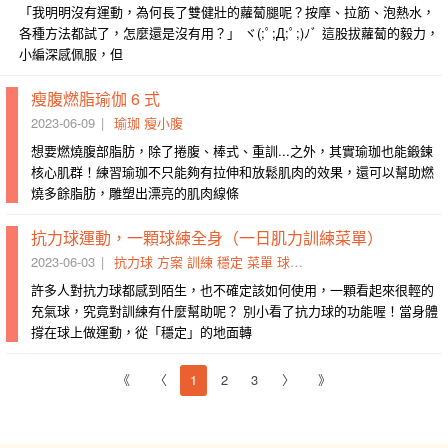
「我明明沒有運動，為何長了雙健壯的蘿蔔腿呢？按摩、拉筋、泡熱水，
各種方法都試了，怎麼還是沒有用？」 ヾ(;ﾟ;Д;ﾟ;)ﾉﾞ 這股拔蘿蔔的毅力，
小編深感佩服，但
瘦腹燃脂瑜伽 6 式
2023-06-09
瑜珈
瘦小腹
想要燃燒腹部脂肪，除了捲腹、棒式、重訓...之外，其實瑜珈也能鍛鍊
核心肌群！練習瑜珈不只能夠有拉伸和放鬆肌肉的效果，還可以幫助燃
燒多餘脂肪，雕塑出漂亮的肌肉線條
抗力球運動，一顆球練全身（一日肌力訓練菜單）
2023-06-03
抗力球
方案
訓練
穩定
菜單
球練
前腳
腰部
手腳
動作
許多人對抗力球都感到陌生，也不確定該如何使用，一顆看起來很輕的
充氣球，究竟對訓練有什麼幫助呢？ 別小看了抗力球的功能喔！當身體
撐在球上做運動，從「穩定」的地面轉
《
〈
1
2
3
〉
》