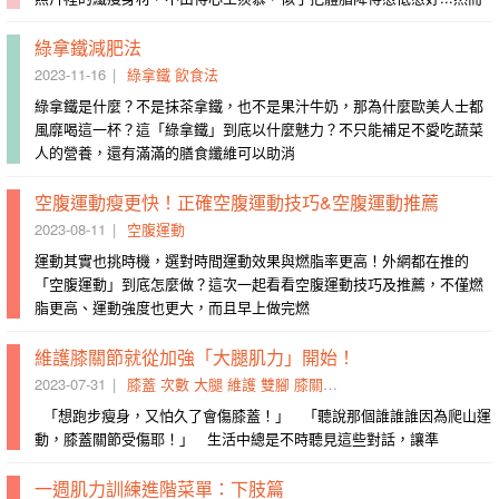
綠拿鐵減肥法
2023-11-16
綠拿鐵
飲食法
綠拿鐵是什麼？不是抹茶拿鐵，也不是果汁牛奶，那為什麼歐美人士都
風靡喝這一杯？這「綠拿鐵」到底以什麼魅力？不只能補足不愛吃蔬菜
人的營養，還有滿滿的膳食纖維可以助消
空腹運動瘦更快！正確空腹運動技巧&空腹運動推薦
2023-08-11
空腹運動
運動其實也挑時機，選對時間運動效果與燃脂率更高！外網都在推的
「空腹運動」到底怎麼做？這次一起看看空腹運動技巧及推薦，不僅燃
脂更高、運動強度也更大，而且早上做完燃
維護膝關節就從加強「大腿肌力」開始！
2023-07-31
膝蓋
次數
大腿
維護
雙腳
膝關節
弓箭步
加強
肌群
啞鈴
「想跑步瘦身，又怕久了會傷膝蓋！」 「聽說那個誰誰誰因為爬山運
動，膝蓋關節受傷耶！」 生活中總是不時聽見這些對話，讓準
一週肌力訓練進階菜單：下肢篇