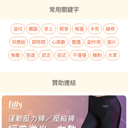
常用關鍵字
油切
團圓
穿上
輕食
帳篷
半死
線條
供應給
趕時間
心跳數
醬醬
副作用
圖片
無敵
態度
謊言
招式
不僅僅
機制
大業
贊助連結