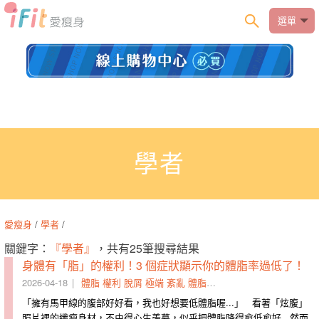
選單
學者
愛瘦身
/
學者
/
關鍵字：
『學者』
，共有25筆搜尋結果
身體有「脂」的權利！3 個症狀顯示你的體脂率過低了！
2026-04-18
體脂
權利
脫屑
極端
紊亂
體脂率
停經
小於
羨慕
症狀
「​擁有馬甲線的腹部好好看，我也好想要低體脂喔...」 看著「炫腹」
照片裡的纖瘦身材，​不由得心生羨慕，​似乎把體脂降得愈低愈好​...​然而​​