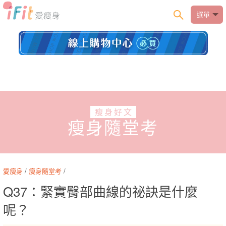
選單
瘦身好文
瘦身隨堂考
愛瘦身
/
瘦身隨堂考
/
Q37：緊實臀部曲線的祕訣是什麼
呢？