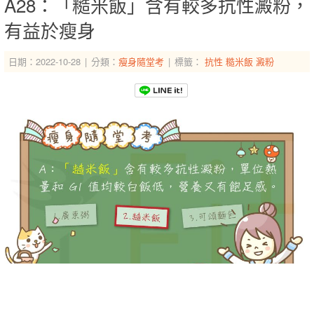
A28：「糙米飯」含有較多抗性澱粉，
有益於瘦身
日期：2022-10-28
分類：
瘦身隨堂考
標籤：
抗性
糙米飯
澱粉
-->
-->