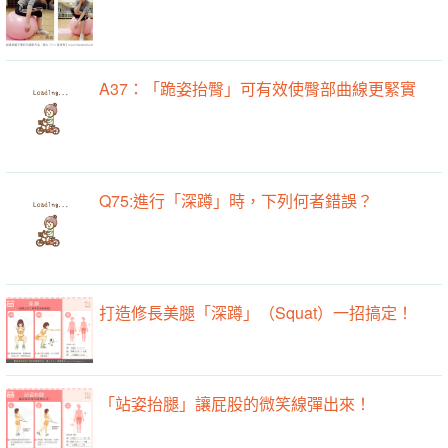
A37：「跪姿抬臀」可有效使臀部曲線更緊實
Q75:進行「深蹲」時，下列何者錯誤？
打造修長美腿「深蹲」（Squat）一招搞定！
「站姿抬腿」讓屁股的微笑線彈出來！