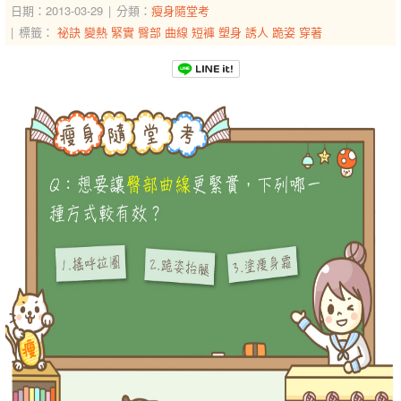
日期：2013-03-29
分類：
瘦身隨堂考
標籤：
祕訣
變熱
緊實
臀部
曲線
短褲
塑身
誘人
跪姿
穿著