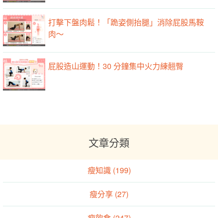
打擊下盤肉鬆！「跪姿側抬腿」消除屁股馬鞍
肉～
屁股造山運動！30 分鐘集中火力練翹臀
文章分類
瘦知識 (199)
瘦分享 (27)
瘦飲食 (247)