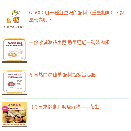
Q160：哪一種紅豆湯的配料（重量相同），熱
量較高呢？
一份冰淇淋花生捲 熱量逼近一碗滷肉飯
冬日熱門燒仙草 配料過多當心肥！
【今日來挑食】助瘦好物——花生