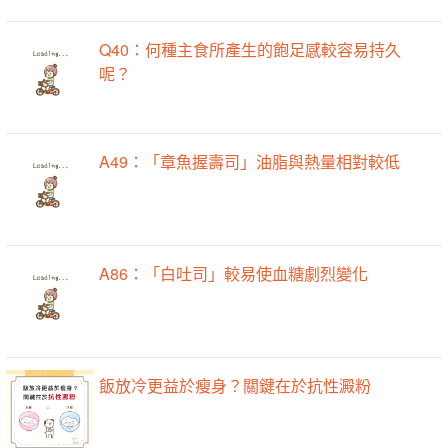
Q40：何種主食所產生的飽足感較容易持久
呢？
A49：「章魚握壽司」油脂與熱量相對較低
A86：「白吐司」較易使血糖劇烈變化
飯放冷更益於瘦身？關鍵在於抗性澱粉