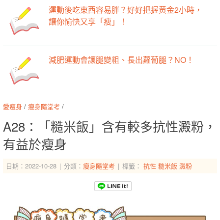
運動後吃東西容易胖？好好把握黃金2小時，
讓你愉快又享「瘦」！
減肥運動會讓腿變粗、長出蘿蔔腿？NO！
愛瘦身
/
瘦身隨堂考
/
A28：「糙米飯」含有較多抗性澱粉，
有益於瘦身
日期：2022-10-28
分類：
瘦身隨堂考
標籤：
抗性
糙米飯
澱粉