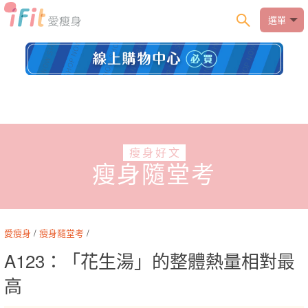
選單
瘦身好文
瘦身隨堂考
愛瘦身
/
瘦身隨堂考
/
A123：「花生湯」的整體熱量相對最
高