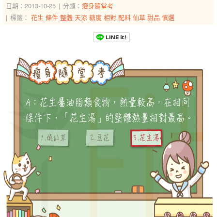
日期：2013-10-25
分類：
瘦身隨堂考
標籤：
花生
條件
整體
天涼
糖度
相對
配料
仙草
甜品
慎選