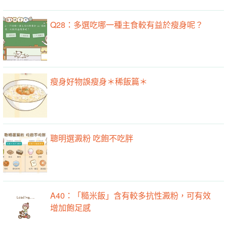
Q28：多選吃哪一種主食較有益於瘦身呢？
瘦身好物誤瘦身＊稀飯篇＊
聰明選澱粉 吃飽不吃胖
A40：「糙米飯」含有較多抗性澱粉，可有效
增加飽足感