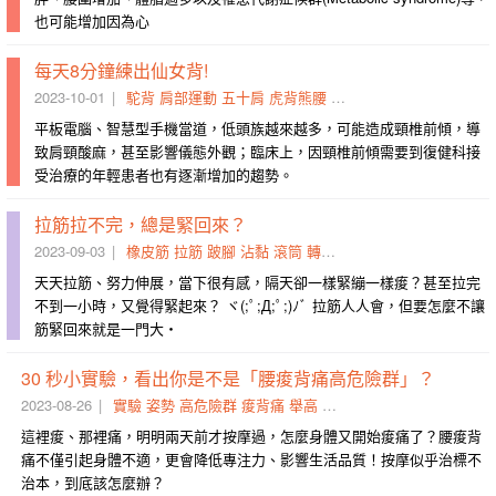
也可能增加因為心
每天8分鐘練出仙女背!
2023-10-01
駝背
肩部運動
五十肩
虎背熊腰
富貴包
蝴蝶袖
仙女背
天
平板電腦、智慧型手機當道，低頭族越來越多，可能造成頸椎前傾，導
致肩頸酸麻，甚至影響儀態外觀；臨床上，因頸椎前傾需要到復健科接
受治療的年輕患者也有逐漸增加的趨勢。
拉筋拉不完，總是緊回來？
2023-09-03
橡皮筋
拉筋
跛腳
沾黏
滾筒
轉頭
了結
肌肉
長度
兇手
天天拉筋、努力伸展，當下很有感，隔天卻一樣緊繃一樣痠？甚至拉完
不到一小時，又覺得緊起來？ ヾ(;ﾟ;Д;ﾟ;)ﾉﾞ 拉筋人人會，但要怎麼不讓
筋緊回來就是一門大・
30 秒小實驗，看出你是不是「腰痠背痛高危險群」？
2023-08-26
實驗
姿勢
高危險群
痠背痛
舉高
天花板
體會到
下巴
生活品
這裡痠、那裡痛，明明兩天前才按摩過，怎麼身體又開始痠痛了？腰痠背
痛不僅引起身體不適，更會降低專注力、影響生活品質！按摩似乎治標不
治本，到底該怎麼辦？