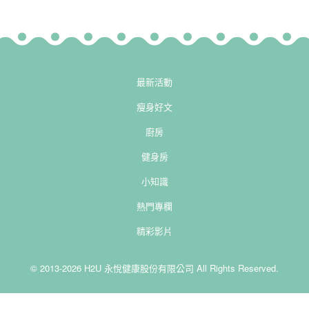
最新活動
瘦身好文
廚房
健身房
小知識
熱門專欄
精彩影片
© 2013-2026 H2U 永悅健康股份有限公司 All Rights Reserved.