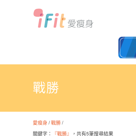
戰勝
愛瘦身
/
戰勝
/
關鍵字：
『戰勝』
，共有5筆搜尋結果