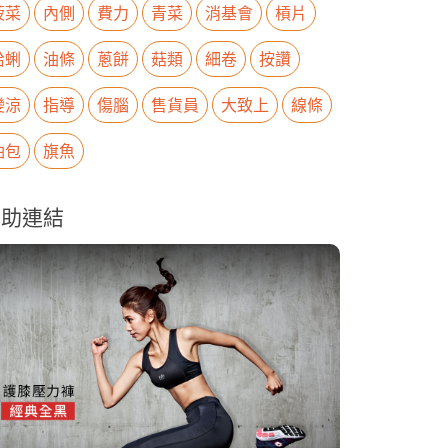
菠菜
內側
費力
青菜
消基會
槓片
蛤蜊
油條
蔥餅
菇類
細卷
按讚
變涼
指導
傷腦
售貨員
大致上
線條
油包
旗魚
贊助連結