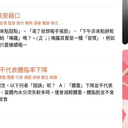
該是藉口
習慣
監督
擔任
難熬
渾身
戰勝
模式
手搖飲
來點甜點」、「渴了就想喝手搖飲」、「下午非來點餅乾
「嘴饞」嗎？ヽ(´Д`；) 嘴饞其實是一種「習慣」，例如
只要連續喝一
降不代表體脂率下降
勝體
體重
代表
減輕
規律
觀念
錯誤
透過
水分
念，以下何者「錯誤」呢？ A：「體重」下降並不代表
，當體內水分流失較多時，僅會減輕體重，體脂肪並不會
飲食