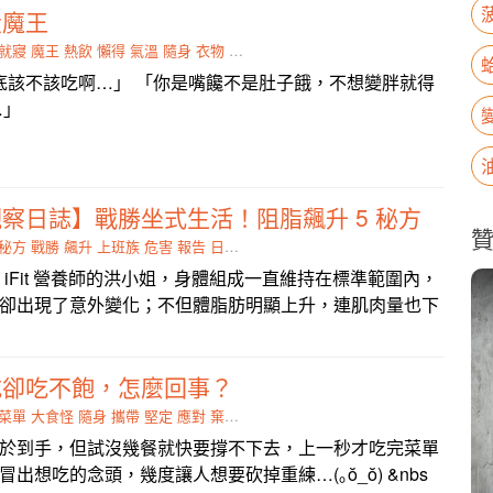
大魔王
就寢
魔王
熱飲
懶得
氣溫
隨身
衣物
擦上
該不該吃啊…」 「你是嘴饞不是肚子餓，不想變胖就得
…」
察日誌】戰勝坐式生活！阻脂飆升 5 秘方
秘方
戰勝
飆升
上班族
危害
報告
日誌
擔憂
找 iFit 營養師的洪小姐，身體組成一直維持在標準範圍內，
卻出現了意外變化；不但體脂肪明顯上升，連肌肉量也下
吃卻吃不飽，怎麼回事？
菜單
大食怪
隨身
攜帶
堅定
應對
棄暗投明
不飽
於到手，但試沒幾餐就快要撐不下去，上一秒才吃完菜單
出想吃的念頭，幾度讓人想要砍掉重練…(｡ŏ_ŏ) &nbs