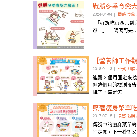
戰勝冬季食慾
2024-01-04
戰勝
食慾
「好想吃東西…到底
忍！」 「嗚嗚可是
【營養師工作觀
2018-01-13
坐式
阻脂
連續 2 個月固定來
但這個月的檢測報告
降了，這是怎
照著瘦身菜單
2017-07-15
食慾
戰勝
傳說中的瘦身菜單終
指定餐，下一秒卻又冒