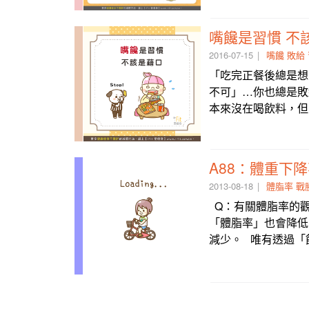
嘴饞是習慣 不
2016-07-15
嘴饞
敗給
「吃完正餐後總是想
不可」…你也總是敗給
本來沒在喝飲料，但
A88：體重下
2013-08-18
體脂率
戰
Q：有關體脂率的觀
「體脂率」也會降低
減少。 唯有透過「