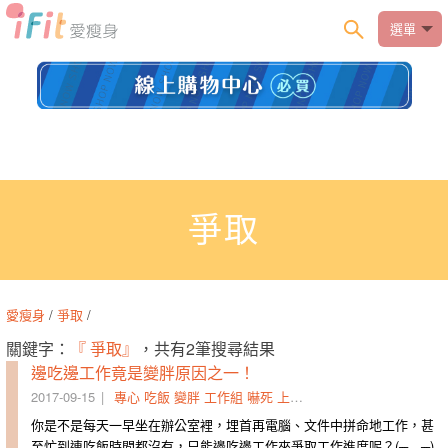
選單
爭取
愛瘦身
/
爭取
/
關鍵字：
『 爭取』
，共有2筆搜尋結果
邊吃邊工作竟是變胖原因之一！
2017-09-15
專心
吃飯
變胖
工作組
嚇死
上揚
關聯
原因
爭取
一舉多
你是不是每天一早坐在辦公室裡，埋首再電腦、文件中拼命地工作，甚
至忙到連吃飯時間都沒有，只能邊吃邊工作來爭取工作進度呢？(╥﹏╥)