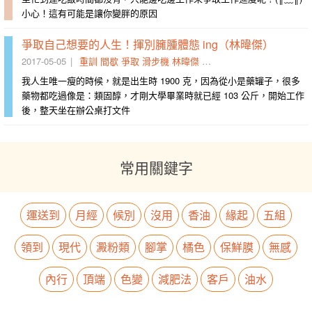
小心！這有可能是讓你變胖的原因
爭取自己想要的人生！揮別臃腫體態 ing（林暐傑）
2017-05-05
重訓
間歇
爭取
滑步機
林暐傑
師會
訓練
不斷
人生
結束
我人生唯一瘦的時候，就是出生時 1900 克，因為從小是藥罐子，很多
藥物都吃過像是：類固醇，才剛大學畢業時就已經 103 公斤，開始工作
後，整天坐在辦公桌打文件
常用關鍵字
運送到
月經
候別
沒用
香油
緣起
五組
領到
現代
澱粉類
腳掌
橘色
保鮮膜
無感
內行
頂端
色變
減肥法
客戶
油水