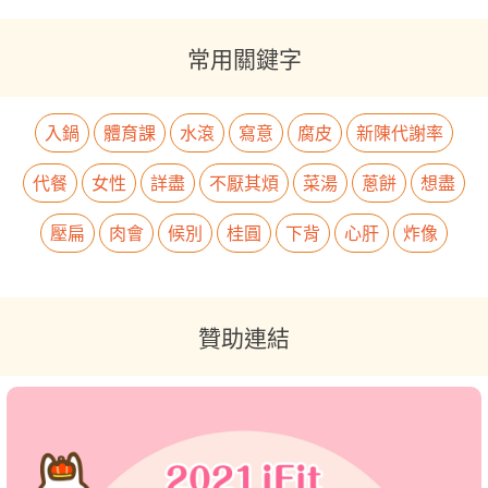
常用關鍵字
入鍋
體育課
水滾
寫意
腐皮
新陳代謝率
代餐
女性
詳盡
不厭其煩
菜湯
蔥餅
想盡
壓扁
肉會
候別
桂圓
下背
心肝
炸像
贊助連結