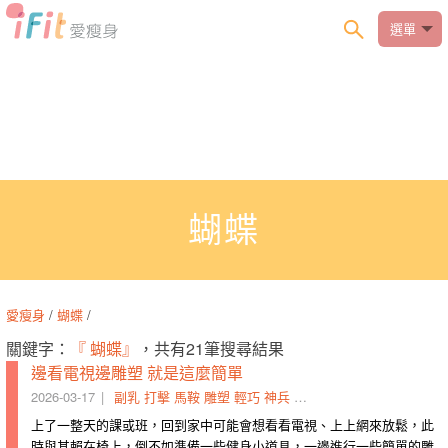
選單
蝴蝶
愛瘦身
/
蝴蝶
/
關鍵字：
『 蝴蝶』
，共有21筆搜尋結果
邊看電視邊雕塑 就是這麼簡單
2026-03-17
副乳
打擊
馬鞍
雕塑
輕巧
神兵
道具
器材
電視
椅子
上了一整天的課或班，回到家中可能會想看看電視、上上網來放鬆，此
時與其賴在椅上，倒不如準備一些健身小道具，一邊進行一些簡單的雕