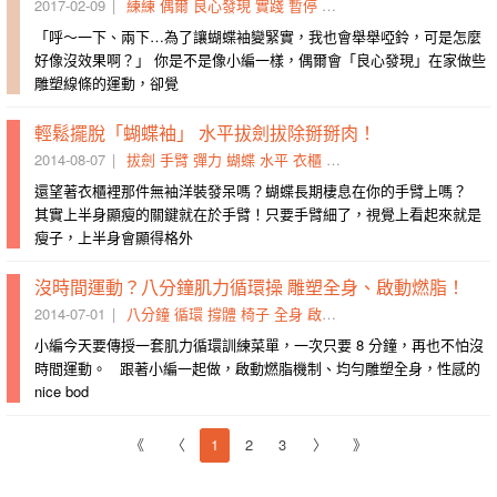
2017-02-09
練練
偶爾
良心發現
實踐
暫停
練好
線條
每週
持續
隨意
「呼～一下、兩下…為了讓蝴蝶袖變緊實，我也會舉舉啞鈴，可是怎麼
好像沒效果啊？」 你是不是像小編一樣，偶爾會「良心發現」在家做些
雕塑線條的運動，卻覺
輕鬆擺脫「蝴蝶袖」 水平拔劍拔除掰掰肉！
2014-08-07
拔劍
手臂
彈力
蝴蝶
水平
衣櫃
棲息
發呆
纖臂
凸顯
還望著衣櫃裡那件無袖洋裝發呆嗎？蝴蝶長期棲息在你的手臂上嗎？
其實上半身顯瘦的關鍵就在於手臂！只要手臂細了，視覺上看起來就是
瘦子，上半身會顯得格外
沒時間運動？八分鐘肌力循環操 雕塑全身、啟動燃脂！
2014-07-01
八分鐘
循環
撐體
椅子
全身
啟動
體能
做完
雙腳
訓練
小編今天要傳授一套肌力循環訓練菜單，一次只要 8 分鐘，再也不怕沒
時間運動。 跟著小編一起做，啟動燃脂機制、均勻雕塑全身，性感的
nice bod
《
〈
1
2
3
〉
》