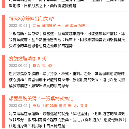
塑動作，日積月累之下，曲線將能變得越
每天8分鐘練出仙女背!
2023-10-01
駝背
肩部運動
五十肩
虎背熊腰
富貴包
蝴蝶袖
仙女背
天
平板電腦、智慧型手機當道，低頭族越來越多，可能造成頸椎前傾，導
致肩頸酸麻，甚至影響儀態外觀；臨床上，因頸椎前傾需要到復健科接
受治療的年輕患者也有逐漸增加的趨勢。
瘦腹燃脂瑜伽 6 式
2023-06-09
瑜珈
瘦小腹
想要燃燒腹部脂肪，除了捲腹、棒式、重訓...之外，其實瑜珈也能鍛鍊
核心肌群！練習瑜珈不只能夠有拉伸和放鬆肌肉的效果，還可以幫助燃
燒多餘脂肪，雕塑出漂亮的肌肉線條
想要豐胸美臂？一張桌椅就搞定
2023-03-05
桌椅
手肘
牆壁
豐胸
簡化版
胸肌
每次編編在家運動，最想逃避的就是「伏地挺身」，明知道它的訓練效
果非常好，卻常因為撐不起來而放棄。(╥﹏╥) 你知道女生也能輕鬆做到
伏地挺身嗎？利用家中的桌椅或牆