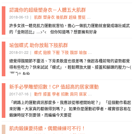
認識你的超級塑身衣－人體五大肌群
2018-06-13
肌群
塑身衣
後肌群
超級
豐挺
認識
關節
偏廢
雄壯
敏捷
許多女孩一聽見肌力運動就害怕，擔心一做肌力運動就會變成雄壯威武
的「金剛芭比」…>"< 但你知道嗎？想要擁有好身
瑜伽蝶式 助你放鬆下肢肌群
2018-01-22
蝶式
翅膀
下壓
下肢
髖部
瑜伽
膝蓋
柔軟度
張開
放鬆
總覺得髖關節不靈活、下背柔軟度也很差嗎？做起各種前彎的姿勢都覺
得有些吃力？快來試試「蝶式」，輕鬆釋放大腿、膝蓋和腳踝的壓力～(
´罒`*)✧ &nb
新手必學雕塑招數！CP 值超高的居家運動
2017-07-16
動作
膝蓋
學者
招數
肩同
居家
彈力
弓箭步
做錯
側躺
「網路上的運動資訊那麼多，我應該從哪裡開始呢？」 「這個動作看起
來好難，大家真的都做得到嗎？」 如果你是運動初學者，確實很容易在
鍛鍊時捉不到要領，而編編今天要提
肌肉鍛鍊要持續，偶爾練練可不行！