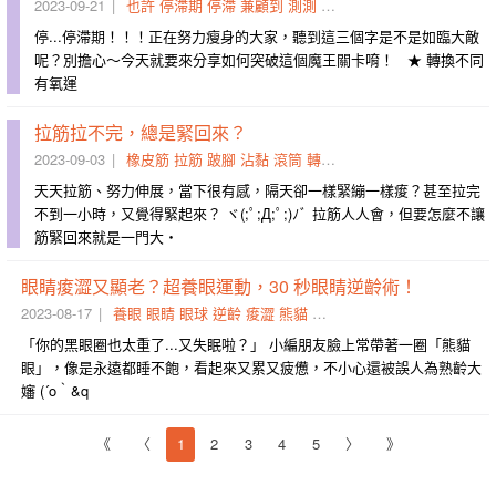
2023-09-21
也許
停滯期
停滯
兼顧到
測測
如臨大敵
小件
量量
詳盡
停...停滯期！！！正在努力瘦身的大家，聽到這三個字是不是如臨大敵
呢？別擔心～今天就要來分享如何突破這個魔王關卡唷！ ★ 轉換不同
有氧運
拉筋拉不完，總是緊回來？
2023-09-03
橡皮筋
拉筋
跛腳
沾黏
滾筒
轉頭
了結
肌肉
長度
兇手
天天拉筋、努力伸展，當下很有感，隔天卻一樣緊繃一樣痠？甚至拉完
不到一小時，又覺得緊起來？ ヾ(;ﾟ;Д;ﾟ;)ﾉﾞ 拉筋人人會，但要怎麼不讓
筋緊回來就是一門大・
眼睛痠澀又顯老？超養眼運動，30 秒眼睛逆齡術！
2023-08-17
養眼
眼睛
眼球
逆齡
痠澀
熊貓
雙眼
顯老
眼周
橘子
「你的黑眼圈也太重了...又失眠啦？」 小編朋友臉上常帶著一圈「熊貓
眼」，像是永遠都睡不飽，看起來又累又疲憊，不小心還被誤人為熟齡大
嬸 (´o｀&q
《
〈
1
2
3
4
5
〉
》