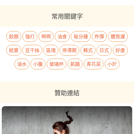
常用關鍵字
餃類
強打
啊啊
油會
每分鐘
炸彈
體育課
結實
豆干絲
區塊
停滯期
韓式
日式
好康
油水
小腹
玻璃杯
飢餓
青花菜
小於
贊助連結