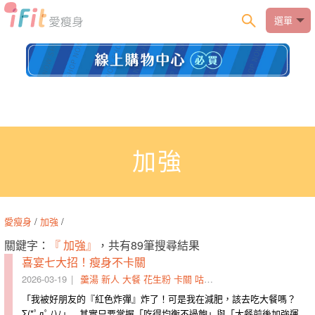
選單
加強
愛瘦身
/
加強
/
關鍵字：
『 加強』
，共有89筆搜尋結果
喜宴七大招！瘦身不卡關
2026-03-19
羹湯
新人
大餐
花生粉
卡關
咕嚕
湯圓
占為己有
防暴
茶
「我被好朋友的『紅色炸彈』炸了！可是我在減肥，該去吃大餐嗎？
Σ(*ﾟдﾟﾉ)ﾉ」 其實只要掌握「吃得均衡不過飽」與「大餐前後加強運