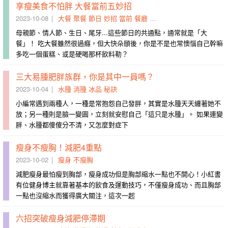
享瘦美食不怕胖 大餐當前五妙招
2023-10-08
大餐
聚餐
節日
妙招
當前
餐廳
漁港
炒配
藤黃果
尾牙
母親節、情人節、生日、尾牙...這些節日的共通點，通常就是「大
餐」！ 吃大餐雖然很過癮，但大快朵頤後，你是不是也常懊惱自己幹嘛
多吃一個蛋糕、或是硬喝那杯飲料勒？
三大易腫肥胖族群，你是其中一員嗎？
2023-10-04
水腫
消腫
冰品
秘訣
小編常遇到兩種人，一種是常抱怨自己發胖，其實是水腫天天纏著她不
放；另一種則是臉一變圓，立刻就安慰自己「這只是水腫」。 如果連變
胖、水腫都傻傻分不清，又怎麼對症下
瘦身不瘦胸！減肥4重點
2023-10-02
瘦身
不瘦胸
減肥瘦身最怕瘦到胸部，瘦身成功但是胸部縮水一點也不開心！小紅書
有位健身博主就靠著基本的飲食及運動技巧，不僅瘦身成功、而且胸部
一點也沒縮水而獲得廣大關注，這次一起
六招突破瘦身減肥停滯期