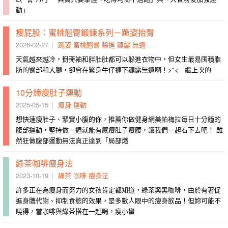
動」
瘦屁股：蜜桃翹臀鍛鍊系列－跪姿抬臀
2026-02-27
跪姿
蜜桃翹臀
躲進
顯露
無遺
俏臀
五組
勤於
頂端
臀部
天氣越來越冷，掰掰袖和胖肚肚都可以躲進衣物中，但女生最易囤積脂
肪的臀部和大腿，卻會在緊身牛仔褲下顯露無遺啊！>"< 繼上次的
10分鐘瘦肚子運動
2025-05-15
瘦身
運動
想快速瘦肚子、緊實小腹的你，推薦你做健身網美帕梅拉每日十分鐘的
腹部運動，堅持做一週就能有感瘦肚子瘦腰，讓我們一起看下去吧！ 雖
然狂做腹部運動無法真正達到「局部燃
綠茶咖啡瘦身法
2023-10-19
綠茶
咖啡
瘦身法
許多正在為瘦身而努力的女孩肯定都知道，綠茶與黑咖啡，由於有著促
進身體代謝、抑制食慾的效果，是多數人眼中的瘦身飲品！但妳可能不
曉得，當咖啡與綠茶搭在一起喝，瘦小蠻