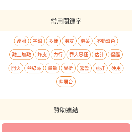
常用關鍵字
瘦臉
字線
多樣
朋友
泡菜
不動聲色
難上加難
炸皮
力行
罪大惡極
估計
傷腦
開火
藍綠藻
量量
豐挺
醬醬
蒸好
硬用
伸展台
贊助連結