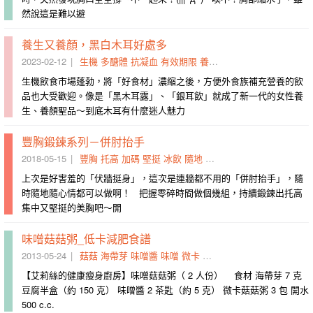
然說這是難以避
養生又養顏，黑白木耳好處多
2023-02-12
生機
多醣體
抗凝血
有效期限
養顏
膠質
燕窩
植物性
銀耳
生機飲食市場蓬勃，將「好食材」濃縮之後，方便外食族補充營養的飲
品也大受歡迎。像是「黑木耳露」、「銀耳飲」就成了新一代的女性養
生、養顏聖品～到底木耳有什麼迷人魅力
豐胸鍛鍊系列－併肘抬手
2018-05-15
豐胸
托高
加碼
堅挺
冰飲
隨地
鍛鍊出
美胸
益處
膠質
上次是好害羞的「伏牆挺身」，這次是連牆都不用的「併肘抬手」，隨
時隨地隨心情都可以做啊！ 把握零碎時間做個幾組，持續鍛鍊出托高
集中又堅挺的美胸吧～開
味噌菇菇粥_低卡減肥食譜
2013-05-24
菇菇
海帶芽
味噌醬
味噌
微卡
豆腐
水煮滾
膠質
味噌湯
【艾莉絲的健康瘦身廚房】味噌菇菇粥（ 2 人份） 食材 海帶芽 7 克
豆腐半盒（約 150 克） 味噌醬 2 茶匙（約 5 克） 微卡菇菇粥 3 包 開水
500 c.c.