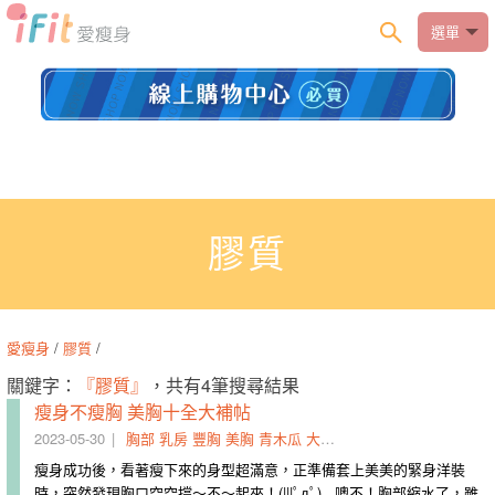
選單
膠質
愛瘦身
/
膠質
/
關鍵字：
『膠質』
，共有4筆搜尋結果
瘦身不瘦胸 美胸十全大補帖
2023-05-30
胸部
乳房
豐胸
美胸
青木瓜
大補帖
激素
酵素
膠質
十全
瘦身成功後，看著瘦下來的身型超滿意，正準備套上美美的緊身洋裝
時，突然發現胸口空空撐～不～起來！(|||ﾟдﾟ) 噢不！胸部縮水了，雖