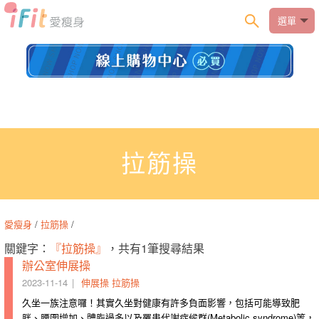
選單
拉筋操
愛瘦身
/
拉筋操
/
關鍵字：
『拉筋操』
，共有1筆搜尋結果
辦公室伸展操
2023-11-14
伸展操
拉筋操
久坐一族注意囉！其實久坐對健康有許多負面影響，包括可能導致肥
胖、腰圍增加、體脂過多以及罹患代謝症候群(Metabolic syndrome)等，