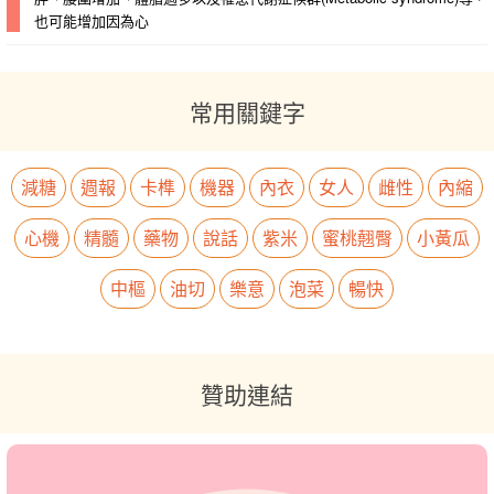
也可能增加因為心
常用關鍵字
減糖
週報
卡榫
機器
內衣
女人
雌性
內縮
心機
精髓
藥物
說話
紫米
蜜桃翹臀
小黃瓜
中樞
油切
樂意
泡菜
暢快
贊助連結