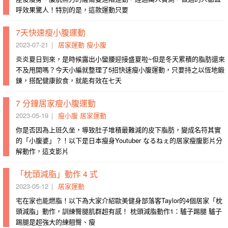
呼效果驚人！特別的是，這款運動只要
7天快速瘦小腹運動
2023-07-21
居家運動
瘦小腹
炎炎夏日到來，是時候露出小蠻腰迎接盛夏啦~但是冬天累積的脂肪還來
不及甩開嗎？今天小編就整理了5招快速瘦小腹運動，只要持之以恆地鍛
鍊，搭配健康飲食，就能有效在七天
7 分鐘居家瘦小腹運動
2023-05-19
瘦小腹
居家運動
你是否因為上班久坐，導致肚子堆積最難減的皮下脂肪，變成名符其實
的「小腹婆」？！以下是日本瘦身Youtuber なるねぇ的居家瘦腹影片分
解動作，這支影片
「枕頭減脂」動作 4 式
2023-05-12
居家運動
宅在家也能燃脂！以下為大家介紹歐美健身部落客Taylor的4個居家「枕
頭減脂」動作，訓練臀腿肌群超有感！ 枕頭減脂動作1：驢子踢腿 驢子
踢腿是超強大的練翹臀、瘦