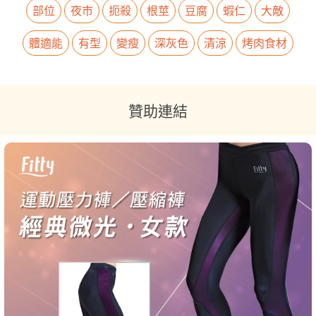
部位
夜市
扼殺
根莖
豆腐
蝦仁
大敵
體適能
有型
變瘦
深灰色
清涼
烤肉食材
贊助連結