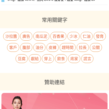
常用關鍵字
沙拉醬
廣告
南瓜泥
百香果
少冰
仁油
發育
客戶
腹部
油分
皮褲
趕時間
拉長
公關
豆腐
獻給
穿上
飲食
底家
謊言
贊助連結