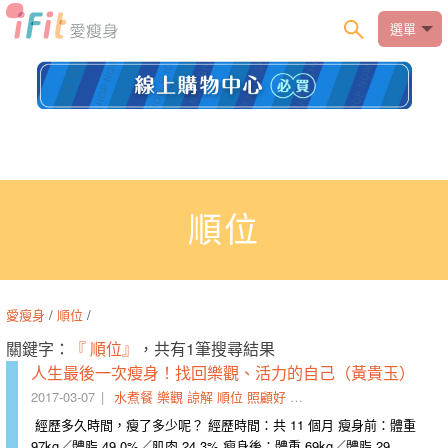
選單
順位
愛瘦身
/
順位
/
關鍵字：
『 順位』
，共有1筆搜尋結果
人生最後一次瘦身！找回樂觀、活力的自己（黃貴玉）
2017-03-07
水煮餐
樂觀
諒解
順位
照顧好
資訊
重訓
減重
活力
後期
經歷多久時間，瘦了多少呢？ 經歷時間：共 11 個月 瘦身前：體重
97kg／體脂 49.0%／肌肉 24.3% 瘦身後：體重 69kg／體脂 29