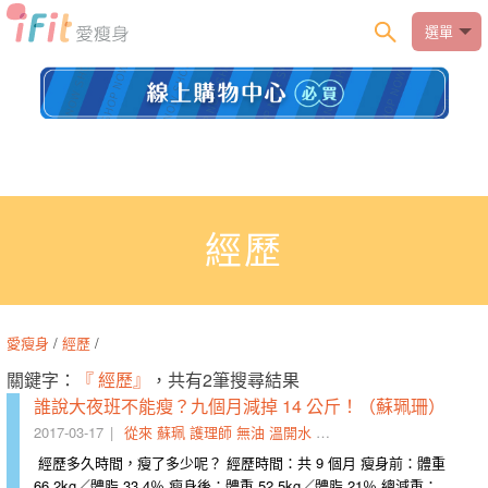
選單
經歷
愛瘦身
/
經歷
/
關鍵字：
『 經歷』
，共有2筆搜尋結果
誰說大夜班不能瘦？九個月減掉 14 公斤！（蘇珮珊）
2017-03-17
從來
蘇珮
護理師
無油
溫開水
挫折
經歷
因緣際會
爬文
經歷多久時間，瘦了多少呢？ 經歷時間：共 9 個月 瘦身前：體重
66.2kg／體脂 33.4％ 瘦身後：體重 52.5kg／體脂 21％ 總減重：