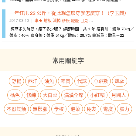
一年狂甩 22 公斤，從此想怎麼穿就怎麼穿！（李玉麒）
2017-03-10
李玉
燴飯
減掉
炒飯
經歷
己見
歐巴桑
大落
大起
閒言閒
經歷多久時間，瘦了多少呢？ 經歷時間：共 1 年 瘦身前：體重 73kg／
體脂：40％ 瘦身後：體重 51kg／體脂：28.7% 總減重：體重－22
常用關鍵字
舒暢
西洋
油魚
率高
代誌
心跳數
凱薩
橘色
修練
大白菜
滿漢全席
小紅帽
月圓人
不厭其煩
無影腳
學校
泡菜
朋友
彎度
腦力