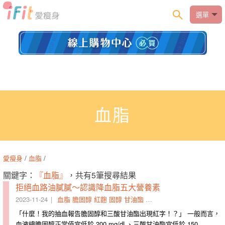
選單
血脂
愛瘦身
/
血脂
/
關鍵字：
『血脂』
，共有5筆搜尋結果
拒絕血路油膩膩～認識降血脂五大營養素
2023-11-24
血脂
膽固醇
紅麴
固醇
甘油酯
血路
膠囊
血脂肪
高血脂
「什麼！我的抽血報告膽固醇和三酸甘油酯出現紅字！？」 一般而言，
血液總膽固醇正常值宜低於 200 mg/dL、三酸甘油酯宜低於 150