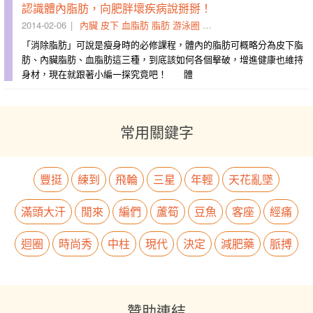
認識體內脂肪，向肥胖壞疾病說掰掰！
2014-02-06
內臟
皮下
血脂肪
脂肪
游泳圈
體內
事態
統稱為
危險群
「消除脂肪」可說是瘦身時的必修課程，體內的脂肪可概略分為皮下脂
肪、內臟脂肪、血脂肪這三種，到底該如何各個擊破，增進健康也維持
身材，現在就跟著小編一探究竟吧！ 體
常用關鍵字
豐挺
練到
飛輪
三星
年輕
天花亂墜
滿頭大汗
閒來
編們
蘆筍
豆魚
客座
經痛
迴圈
時尚秀
中柱
現代
決定
減肥藥
脈搏
贊助連結