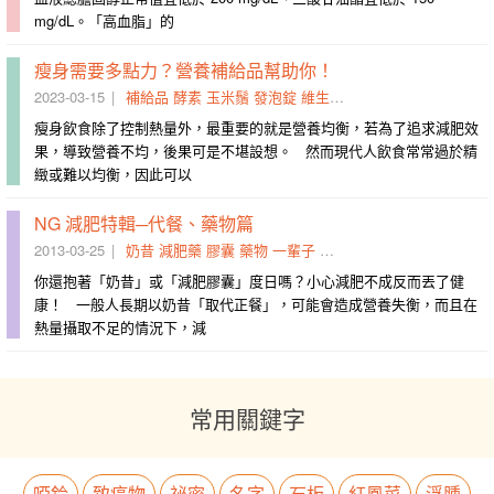
mg/dL。「高血脂」的
瘦身需要多點力？營養補給品幫助你！
2023-03-15
補給品
酵素
玉米鬚
發泡錠
維生素
便祕
膠囊
補充
消化道
瘦身飲食除了控制熱量外，最重要的就是營養均衡，若為了追求減肥效
果，導致營養不均，後果可是不堪設想。 然而現代人飲食常常過於精
緻或難以均衡，因此可以
NG 減肥特輯─代餐、藥物篇
2013-03-25
奶昔
減肥藥
膠囊
藥物
一輩子
副作用
代餐
不時
鋌而走險
你還抱著「奶昔」或「減肥膠囊」度日嗎？小心減肥不成反而丟了健
康！ 一般人長期以奶昔「取代正餐」，可能會造成營養失衡，而且在
熱量攝取不足的情況下，減
常用關鍵字
啞鈴
致癌物
祕密
名字
石板
紅鳳菜
浮腫