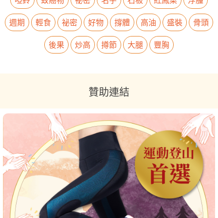
週期
輕食
祕密
好物
撐體
高油
盛裝
骨頭
後果
炒高
撙節
大腿
豐胸
贊助連結