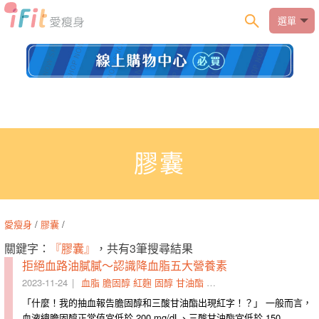
選單
膠囊
愛瘦身
/
膠囊
/
關鍵字：
『膠囊』
，共有3筆搜尋結果
拒絕血路油膩膩～認識降血脂五大營養素
2023-11-24
血脂
膽固醇
紅麴
固醇
甘油酯
血路
膠囊
血脂肪
高血脂
「什麼！我的抽血報告膽固醇和三酸甘油酯出現紅字！？」 一般而言，
血液總膽固醇正常值宜低於 200 mg/dL、三酸甘油酯宜低於 150