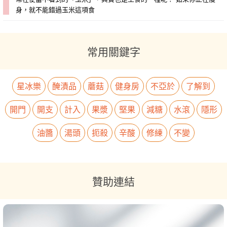
身，就不能錯過玉米這項食
常用關鍵字
星冰樂
醃漬品
蘑菇
健身房
不亞於
了解到
開門
開支
計入
果漿
堅果
減糖
水滾
隱形
油醬
湯頭
扼殺
辛酸
修練
不變
贊助連結