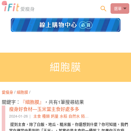
選單
細胞膜
愛瘦身
/
細胞膜
/
關鍵字：
『細胞膜』
，共有1筆搜尋結果
瘦身好食材—玉米當主食好處多多
2024-01-26
主食
種類
鈣量
水稻
自然水
陌生人
白飯
小麥
細胞膜
內
提到主食，除了白飯、地瓜、糙米飯，你還想到什麼？你可知道，我們
常在便當中看到的「玉米」，其實也是主食的一種呢？ 如果你正在瘦