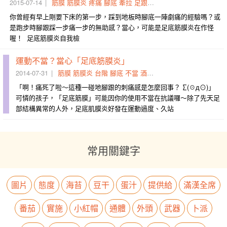
2015-07-14
筋膜
筋膜炎
疼痛
腳底
牽拉
足跟
找上
圖二
圖一
滾動
你曾經有早上剛要下床的第一步，踩到地板時腳底一陣劇痛的經驗嗎？或
是跑步時腳跟踩一步痛一步的無助感？當心，可能是足底筋膜炎在作怪
喔！ 足底筋膜炎自我檢
運動不當？當心「足底筋膜炎」
2014-07-31
筋膜
筋膜炎
台階
腳底
不當
酒瓶
腳跟
刺痛感
受力
牆面
「啊！痛死了啦～這種一碰地腳跟的刺痛感是怎麼回事？ ∑(☉д⊙)」
可憐的孩子，「足底筋膜」可能因你的使用不當在抗議囉～除了先天足
部結構異常的人外，足底肌膜炎好發在運動過度、久站
常用關鍵字
圖片
態度
海苔
豆干
蛋汁
提供給
滿漢全席
番茄
實施
小紅帽
通體
外頭
武器
卜派