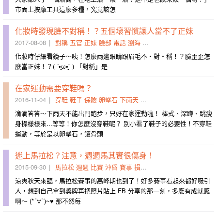
市面上按摩工具這麼多種，究竟該怎
化妝時發現臉不對稱！？五個壞習慣讓人當不了正妹
2017-08-08
對稱
五官
正妹
臉部
電話
瀏海
張力
右邊
眉毛
筋膜
化妝時仔細看鏡子～咦！怎麼兩邊眼睛跟眉毛不・對・稱！？臉歪歪怎
麼當正妹！？( ´•̥̥̥ω•̥̥̥` ) 「對稱」是
在家運動需要穿鞋嗎？
2016-11-04
穿鞋
鞋子
保險
卵擊石
下雨天
腳後跟
扭傷
鞋底
衝擊
筋
滴滴答答～下雨天不能出門跑步，只好在家運動啦！ 棒式、深蹲、跳瘦
身操樣樣來...等等！你怎麼沒穿鞋呢？ 別小看了鞋子的必要性！不穿鞋
運動，等於是以卵擊石，讓骨頭
迷上馬拉松？注意，週週馬其實很傷身！
2015-09-30
馬拉松
週週
比賽
沖昏
賽事
損傷
筋膜炎
跑完
跑者
修補
涼爽秋天來臨，馬拉松賽事的高峰期也到了！好多賽事看起來都好吸引
人，想到自己拿到獎牌再把照片貼上 FB 分享的那一刻，多麽有成就感
啊～ (*´∀`)~♥ 那不然每