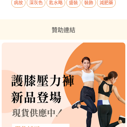
病故
深灰色
匙水略
盛裝
裝飾
減肥藥
贊助連結