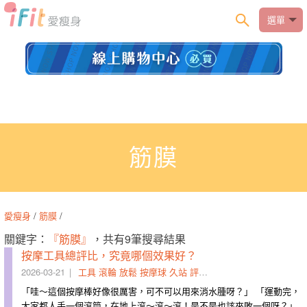
選單
筋膜
愛瘦身
/
筋膜
/
關鍵字：
『筋膜』
，共有9筆搜尋結果
按摩工具總評比，究竟哪個效果好？
2026-03-21
工具
滾輪
放鬆
按摩球
久站
評比
深層
柔化
筋膜
肩頸
「哇～這個按摩棒好像很厲害，可不可以用來消水腫呀？」 「運動完，
大家都人手一個滾筒，在地上滾～滾～滾！是不是也該來敗一個呀？」