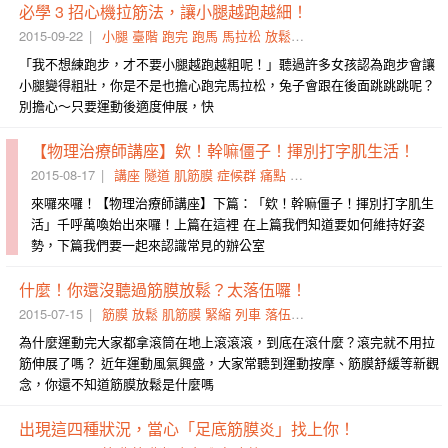
必學 3 招心機拉筋法，讓小腿越跑越細！
2015-09-22
小腿
臺階
跑完
跑馬
馬拉松
放鬆
筋膜
心機
肌肉群
拔蘿蔔
「我不想練跑步，才不要小腿越跑越粗呢！」聽過許多女孩認為跑步會讓
小腿變得粗壯，你是不是也擔心跑完馬拉松，兔子會跟在後面跳跳跳呢？
別擔心～只要運動後適度伸展，快
【物理治療師講座】欸！幹嘛僵子！揮別打字肌生活！
2015-08-17
講座
隧道
肌筋膜
症候群
痛點
僵子
揮別
腰痛
肩膀
測試
來囉來囉！【物理治療師講座】下篇：「欸！幹嘛僵子！揮別打字肌生
活」千呼萬喚始出來囉！上篇在這裡 在上篇我們知道要如何維持好姿
勢，下篇我們要一起來認識常見的辦公室
什麼！你還沒聽過筋膜放鬆？太落伍囉！
2015-07-15
筋膜
放鬆
肌筋膜
緊縮
列車
落伍
治療師
物理
兄弟
摩三
為什麼運動完大家都拿滾筒在地上滾滾滾，到底在滾什麼？滾完就不用拉
筋伸展了嗎？ 近年運動風氣興盛，大家常聽到運動按摩、筋膜舒緩等新觀
念，你還不知道筋膜放鬆是什麼嗎
出現這四種狀況，當心「足底筋膜炎」找上你！