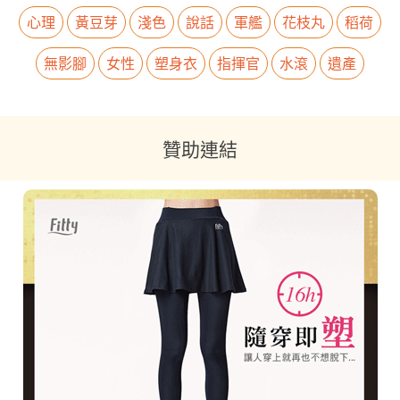
心理
黃豆芽
淺色
說話
軍艦
花枝丸
稻荷
無影腳
女性
塑身衣
指揮官
水滾
遺產
贊助連結