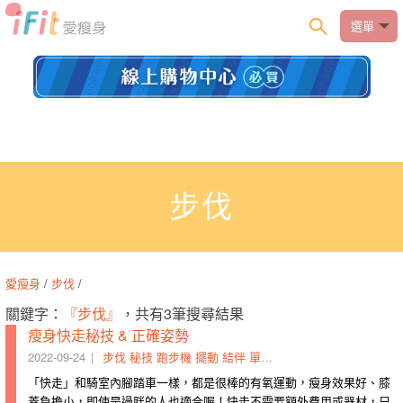
選單
步伐
愛瘦身
/
步伐
/
關鍵字：
『步伐』
，共有3筆搜尋結果
瘦身快走秘技 & 正確姿勢
2022-09-24
步伐
秘技
跑步機
擺動
結伴
單耳
牽動
費用
累計
馬路
「快走」和騎室內腳踏車一樣，都是很棒的有氧運動，瘦身效果好、膝
蓋負擔小，即使是過胖的人也適合喔！快走不需要額外費用或器材，只