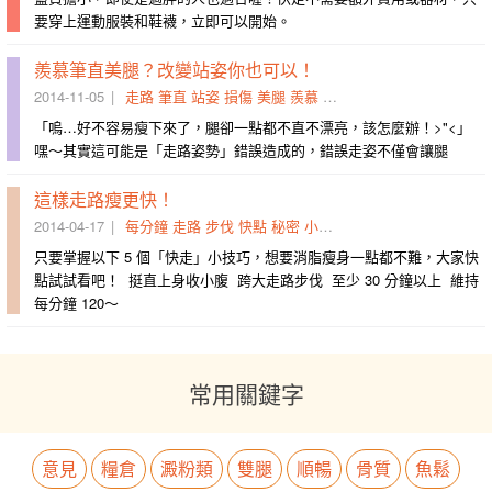
要穿上運動服裝和鞋襪，立即可以開始。
羨慕筆直美腿？改變站姿你也可以！
2014-11-05
走路
筆直
站姿
損傷
美腿
羨慕
步伐
膝蓋
朝內
法學會
「嗚…好不容易瘦下來了，腿卻一點都不直不漂亮，該怎麼辦！>"<」
嘿～其實這可能是「走路姿勢」錯誤造成的，錯誤走姿不僅會讓腿
這樣走路瘦更快！
2014-04-17
每分鐘
走路
步伐
快點
秘密
小腹
試試看
消脂
技巧
一點
只要掌握以下 5 個「快走」小技巧，想要消脂瘦身一點都不難，大家快
點試試看吧！ 挺直上身收小腹 跨大走路步伐 至少 30 分鐘以上 維持
每分鐘 120～
常用關鍵字
意見
糧倉
澱粉類
雙腿
順暢
骨質
魚鬆