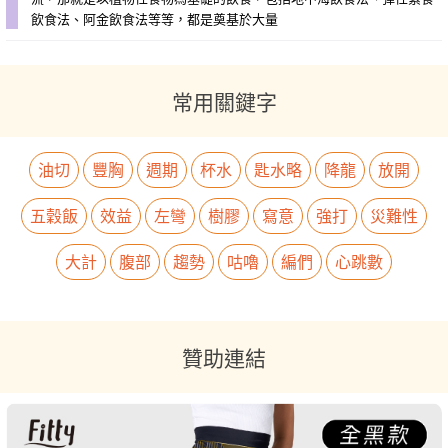
飲食法、阿金飲食法等等，都是奠基於大量
常用關鍵字
油切
豐胸
週期
杯水
匙水略
降龍
放開
五穀飯
效益
左彎
樹膠
寫意
強打
災難性
大計
腹部
趨勢
咕嚕
編們
心跳數
贊助連結