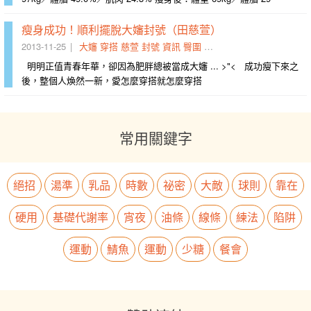
瘦身成功！順利擺脫大嬸封號（田慈萱）
2013-11-25
大嬸
穿搭
慈萱
封號
資訊
臀圍
當成
能站
髮型
年華
明明正值青春年華，卻因為肥胖總被當成大嬸 ... >"< 成功瘦下來之
後，整個人煥然一新，愛怎麼穿搭就怎麼穿搭
常用關鍵字
絕招
湯準
乳品
時數
祕密
大敵
球則
靠在
硬用
基礎代謝率
宵夜
油條
線條
練法
陷阱
運動
鯖魚
運動
少糖
餐會