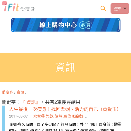
選單
資訊
愛瘦身
/
資訊
/
關鍵字：
『 資訊』
，共有2筆搜尋結果
人生最後一次瘦身！找回樂觀、活力的自己（黃貴玉）
2017-03-07
水煮餐
樂觀
諒解
順位
照顧好
資訊
重訓
減重
活力
後期
經歷多久時間，瘦了多少呢？ 經歷時間：共 11 個月 瘦身前：體重
97kg／體脂 49.0%／肌肉 24.3% 瘦身後：體重 69kg／體脂 29