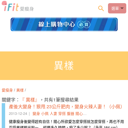
選單
異樣
愛瘦身
/
異樣
/
關鍵字：
『 異樣』
，共有1筆搜尋結果
產後大變身！狠甩 23公斤肥肉，變身火辣人妻！（小佩）
2013-12-24
變身
小佩
人妻
穿搭
腹器
隨心所欲
氧操
御飯糰
異樣
週
健康瘦身後變得超有自信！隨心所欲愛怎麼穿搭就怎麼穿搭，再也不用
忍受異樣眼光啦～ 經歷多久時間，瘦了多少呢？（身高 164 cm）