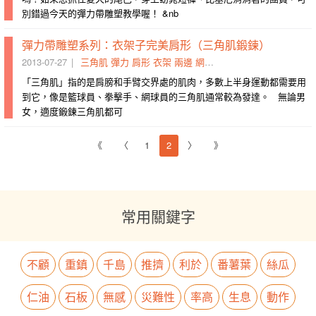
別錯過今天的彈力帶雕塑教學喔！ &nb
彈力帶雕塑系列：衣架子完美肩形（三角肌鍛鍊）
2013-07-27
三角肌
彈力
肩形
衣架
兩邊
網球員
中手
籃球員
肩型
拳
「三角肌」指的是肩膀和手臂交界處的肌肉，多數上半身運動都需要用
到它，像是籃球員、拳擊手、網球員的三角肌通常較為發達。 無論男
女，適度鍛鍊三角肌都可
《
〈
1
2
〉
》
常用關鍵字
不顧
重鎮
千島
推擠
利於
番薯葉
絲瓜
仁油
石板
無感
災難性
率高
生息
動作