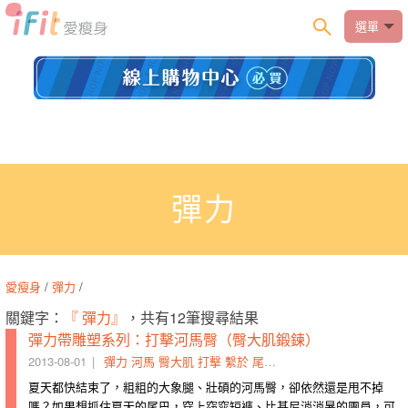
選單
彈力
愛瘦身
/
彈力
/
關鍵字：
『 彈力』
，共有12筆搜尋結果
彈力帶雕塑系列：打擊河馬臀（臀大肌鍛鍊）
2013-08-01
彈力
河馬
臀大肌
打擊
繫於
尾巴
放寬
雕塑
纏繞
採站姿
夏天都快結束了，粗粗的大象腿、壯碩的河馬臀，卻依然還是甩不掉
嗎？如果想抓住夏天的尾巴，穿上窈窕短褲、比基尼消消暑的團員，可