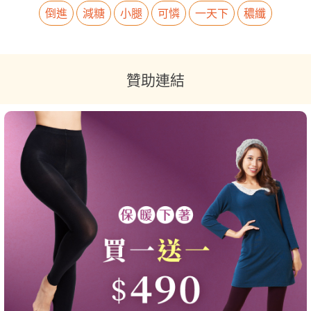
倒進
減糖
小腿
可憐
一天下
穠纖
贊助連結