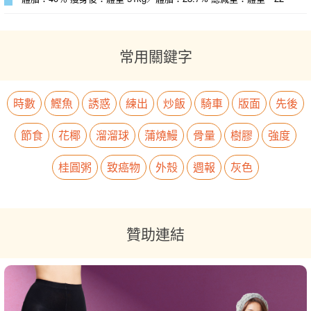
常用關鍵字
時數
鰹魚
誘惑
練出
炒飯
騎車
版面
先後
節食
花椰
溜溜球
蒲燒鰻
骨量
樹膠
強度
桂圓粥
致癌物
外殼
週報
灰色
贊助連結