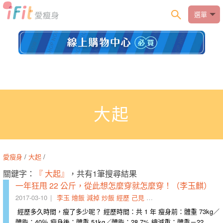
選單
大起
愛瘦身
/
大起
/
關鍵字：
『 大起』
，共有1筆搜尋結果
一年狂甩 22 公斤，從此想怎麼穿就怎麼穿！（李玉麒）
2017-03-10
李玉
燴飯
減掉
炒飯
經歷
己見
歐巴桑
大落
大起
閒言閒
經歷多久時間，瘦了多少呢？ 經歷時間：共 1 年 瘦身前：體重 73kg／
體脂：40％ 瘦身後：體重 51kg／體脂：28.7% 總減重：體重－22