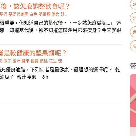
率後，該怎麼調整飲食呢？
基代
基礎代謝率
白色
堅果類
湯匙
好了
奶類
時期
很重要，但知道自己的基代後，下一步該怎麼做呢...」 這
惑，知道基代後，卻不知道怎麼運用它來瘦身？今天就跟
何者是較健康的堅果類呢？
烤
瓜子
蜜汁
腰果
優良
核桃
花生
理想
堅果
充優良油脂，下列何者是最健康、最理想的選擇呢？ 乾
油瓜子 蜜汁腰果 &n