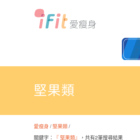
堅果類
愛瘦身
/
堅果類
/
關鍵字：
『 堅果類』
，共有2筆搜尋結果