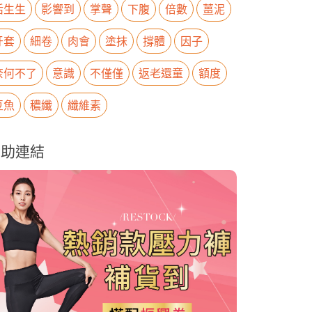
活生生
影響到
掌聲
下腹
倍數
薑泥
牙套
細卷
肉會
塗抹
撐體
因子
奈何不了
意識
不僅僅
返老還童
額度
豆魚
穠纖
纖維素
贊助連結