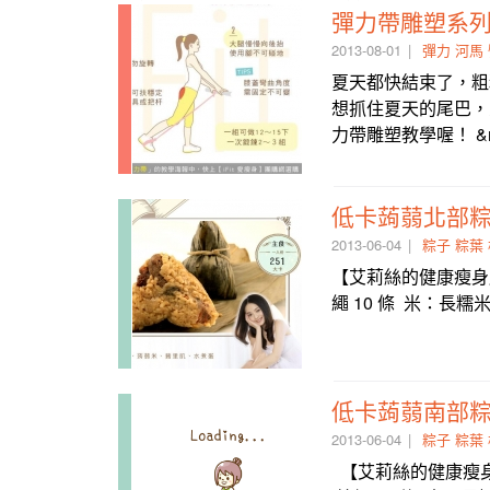
彈力帶雕塑系
2013-08-01
彈力
河馬
夏天都快結束了，粗
想抓住夏天的尾巴，
力帶雕塑教學喔！ &
低卡蒟蒻北部粽
2013-06-04
粽子
粽葉
【艾莉絲的健康瘦身廚
繩 10 條 米：長糯米 
低卡蒟蒻南部粽
2013-06-04
粽子
粽葉
【艾莉絲的健康瘦身廚