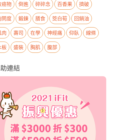
致癌物
倒進
碎碎念
百香果
擠破
詢問度
鍛鍊
膳食
筊白筍
回鍋油
肌肉
壽司
在學
神經痛
仰臥
線條
木板
盛裝
胸肌
腹部
贊助連結