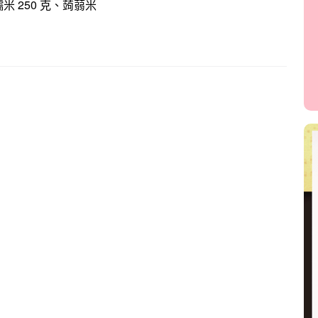
糯米 250 克、蒟蒻米