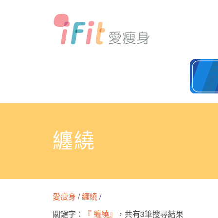
纏繞
愛瘦身
/
纏繞
/
關鍵字：
『 纏繞』
，共有3筆搜尋結果