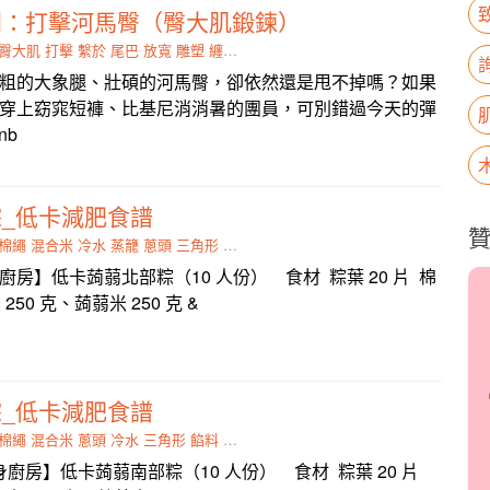
列：打擊河馬臀（臀大肌鍛鍊）
臀大肌
打擊
繫於
尾巴
放寬
雕塑
纏繞
採站姿
粗的大象腿、壯碩的河馬臀，卻依然還是甩不掉嗎？如果
穿上窈窕短褲、比基尼消消暑的團員，可別錯過今天的彈
nb
_低卡減肥食譜
棉繩
混合米
冷水
蒸籠
蔥頭
三角形
餡料
蝦米
房】低卡蒟蒻北部粽（10 人份） 食材 粽葉 20 片 棉
250 克、蒟蒻米 250 克 &
_低卡減肥食譜
棉繩
混合米
蔥頭
冷水
三角形
餡料
蝦米
魷魚
房】低卡蒟蒻南部粽（10 人份） 食材 粽葉 20 片