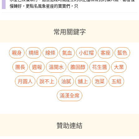
慢轉好，更點名風象星座的寶寶們，只
常用關鍵字
親身
精細
線條
氣血
小紅帽
客座
藍色
團長
週報
溫開水
膽固醇
花生醬
大業
月圓人
說不上
油膩
舖上
泡菜
五組
滿漢全席
贊助連結