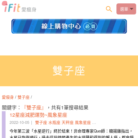
選單
雙子座
愛瘦身
/
雙子座
/
關鍵字：
『雙子座』
，共有1筆搜尋結果
12星座減肥運勢~風象星座
2022-10-05
雙子座
水瓶座
天秤座
風象星座
國師
水逆
十二星座
減肥
今年第三波「水星逆行」終於結束！非命理專家Quo師：糖揚雞指出，
水星已恢復順行，過去這段時間產生的水逆腫和得到的懶人癌，都會慢