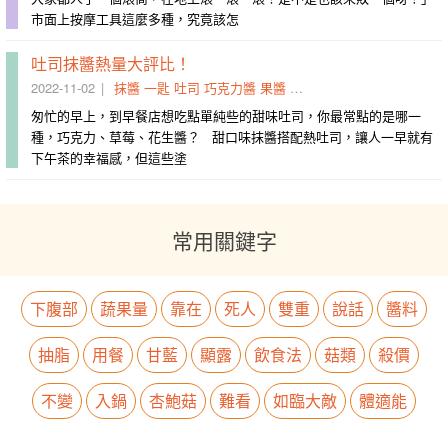
市面上按摩工具這麼多種，究竟該怎
吐司抹醬熱量大評比！
2022-11-02
抹醬
一匙
吐司
巧克力醬
果醬
來自於
蒜醬
評比
油脂
奶
匆忙的早上，到早餐店想吃點單純些的甜味吐司，你最常點的是哪一
種，巧克力、草莓、花生醬？ 甜口味抹醬搭配熱吐司，讓人一早就有
下午茶的幸福感，但這些塗
常用關鍵字
下腹部
蔬果量
靠在
死人
雙重
說話
醬料
抽脂
用餐
甘藍
顯露
飲食法
菇類
殺價
不變
入鍋
杏鮑菇
難看
如臨大敵
體適能