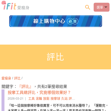
選單
評比
愛瘦身
/
評比
/
關鍵字：
『評比』
，共有2筆搜尋結果
按摩工具總評比，究竟哪個效果好？
2026-03-21
工具
滾輪
放鬆
按摩球
久站
評比
深層
柔化
筋膜
肩頸
「哇～這個按摩棒好像很厲害，可不可以用來消水腫呀？」 「運動完，
大家都人手一個滾筒，在地上滾～滾～滾！是不是也該來敗一個呀？」