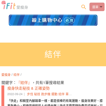
選單
結伴
愛瘦身
/
結伴
/
關鍵字：
『結伴』
，共有1筆搜尋結果
瘦身快走秘技 & 正確姿勢
2022-09-24
步伐
秘技
跑步機
擺動
結伴
單耳
牽動
費用
累計
馬路
「快走」和騎室內腳踏車一樣，都是很棒的有氧運動，瘦身效果好、膝
蓋負擔小，即使是過胖的人也適合喔！快走不需要額外費用或器材，只