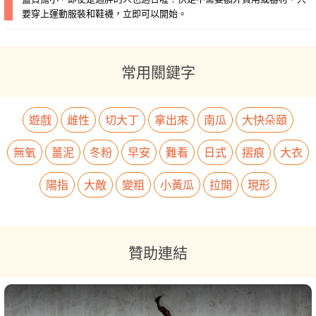
要穿上運動服裝和鞋襪，立即可以開始。
常用關鍵字
遊戲
雌性
切大丁
拿出來
南瓜
大快朵頤
無氧
薑泥
冬粉
早安
難看
日式
摺痕
大衣
陽指
大敵
變粗
小黃瓜
拉開
現形
贊助連結