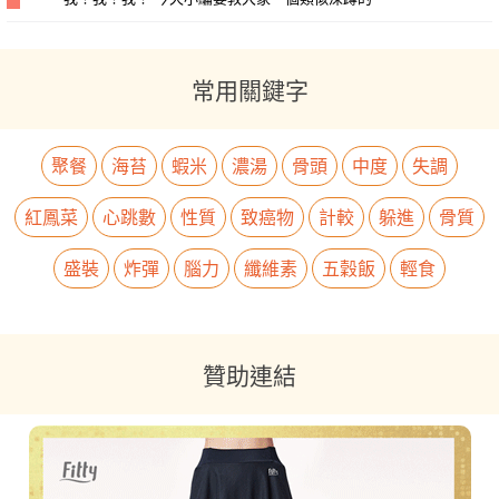
常用關鍵字
聚餐
海苔
蝦米
濃湯
骨頭
中度
失調
紅鳳菜
心跳數
性質
致癌物
計較
躲進
骨質
盛裝
炸彈
腦力
纖維素
五穀飯
輕食
贊助連結