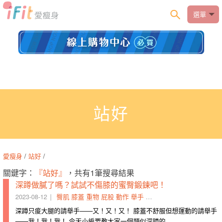
選單
站好
愛瘦身
/
站好
/
關鍵字：
『站好』
，共有1筆搜尋結果
深蹲做膩了嗎？試試不傷膝的蜜臀鍛鍊吧！
2023-08-12
臀肌
膝蓋
重物
屁股
動作
舉手
超硬
字典
傷腰
站好
深蹲只痠大腿的請舉手——又！又！又！ 膝蓋不舒服但想運動的請舉手
——我！我！我！ 今天小編要教大家一個類似深蹲的