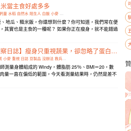
玉米當主食好處多多
鈣量
水稻
自然水
陌生人
白飯
小麥
細胞膜
內外
飯、地瓜、糙米飯，你還想到什麼？你可知道，我們常在便
，其實也是主食的一種呢？ 如果你正在瘦身，就不能錯過
【營養師工作觀察日誌】瘦身只重視蔬果，卻忽略了蛋白質的重要？
質
小麥
重視
日誌
豆製品
沒辦法
救兵
其實不然
唯獨
師測量身體組成的 Windy，體脂肪 25％、BMI＝20，數
肉量一直在偏低的範圍，今天看測量結果時，仍然是差不