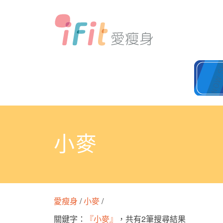
小麥
愛瘦身
/
小麥
/
關鍵字：
『小麥』
，共有2筆搜尋結果