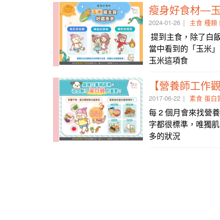
瘦身好食材—
2024-01-26
主食
種類
提到主食，除了白
當中看到的「玉米」
玉米這項食
2017-06-22
素食
蛋白
每 2 個月會來找營養
字都很標準，唯獨肌
多的狀況