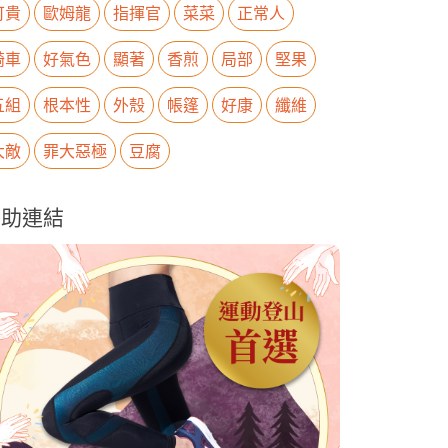
可貴
歐姆龍
指揮官
菜菜
正常人
騎車
好氣色
顯著
香煎
局部
堅果
五組
根本性
外殼
帳篷
好康
纖維
大敵
罪大惡極
豆腐
贊助連結