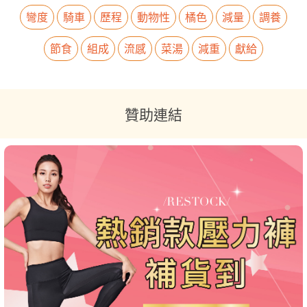
彎度
騎車
歷程
動物性
橘色
減量
調養
節食
組成
流感
菜湯
減重
獻給
贊助連結