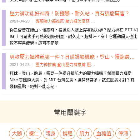
壓力褲功能好神奇！防鐵腿、耐久站，真有這麼厲害？
2021-04-23
護膝壓力褲推薦
壓力褲怎麼穿
壓力褲穿整天
壓力褲靜脈
你是否曾在爬山、慢跑時，看過別人腿上穿著壓力褲？壓力褲在 PTT 和
IG 上可是炙手可熱的超級明星，耐久走、超排汗，穿上它運動隔天也比
較不容易疲勞。這可不是隨
男款壓力褲推薦哪一件？具備護膝機能，登山、慢跑最實穿！
2021-04-23
壓力褲推薦
登山壓力褲推薦
壓力褲門市
壓縮褲
打球、登山、跑馬，需要一件提升續航力的壓力褲嗎？然而壓力褲從
Nike 等國際大牌、到 MIT 台灣品牌，選擇非常多，該怎麼挑才對？有
幾個重點，絕對不能忘記。
常用關鍵字
大腿
蝦仁
親身
撐體
肌力
血糖值
停滯