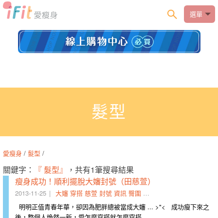
選單
髮型
愛瘦身
/
髮型
/
關鍵字：
『 髮型』
，共有1筆搜尋結果
瘦身成功！順利擺脫大嬸封號（田慈萱）
2013-11-25
大嬸
穿搭
慈萱
封號
資訊
臀圍
當成
能站
髮型
年華
明明正值青春年華，卻因為肥胖總被當成大嬸 ... >"< 成功瘦下來之
後，整個人煥然一新，愛怎麼穿搭就怎麼穿搭