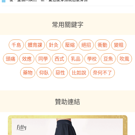
常用關鍵字
千島
體育課
針灸
壓縮
絕招
衝動
變粗
頭痛
效應
同學
西式
乳品
學校
豆魚
吹風
藥物
仰臥
惡性
比如說
奈何不了
贊助連結