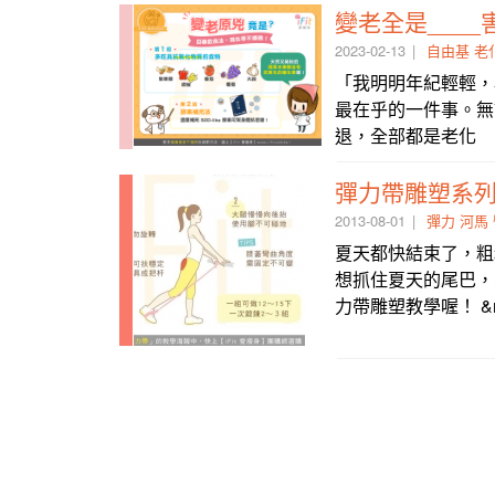
變老全是___
2023-02-13
自由基
老
「我明明年紀輕輕，為
最在乎的一件事。無
退，全部都是老化
彈力帶雕塑系
2013-08-01
彈力
河馬
夏天都快結束了，粗
想抓住夏天的尾巴，
力帶雕塑教學喔！ &