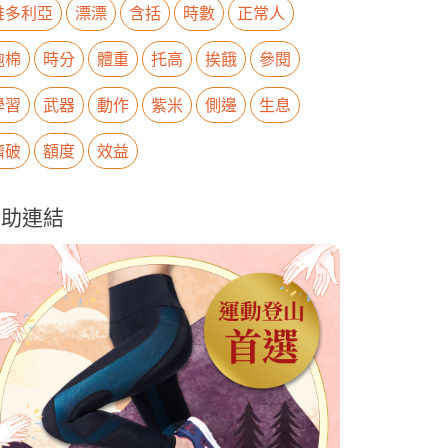
維多利亞
漂漂
含括
時數
正常人
泡棉
時分
體重
托高
挨餓
參閱
學習
武器
動作
紫米
側邊
生息
擠破
額度
效益
贊助連結