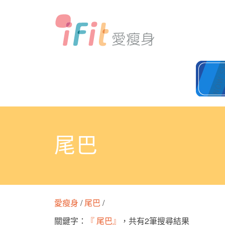
尾巴
愛瘦身
/
尾巴
/
關鍵字：
『 尾巴』
，共有2筆搜尋結果