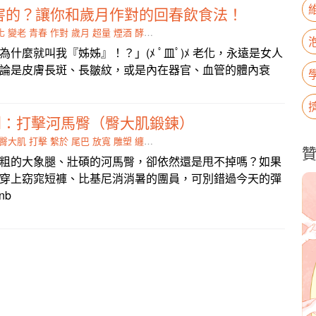
_害的？讓你和歲月作對的回春飲食法！
化
變老
青春
作對
歲月
超量
煙酒
酵素
姊姊
什麼就叫我『姊姊』！？」(ﾒ ﾟ皿ﾟ)ﾒ 老化，永遠是女人
論是皮膚長斑、長皺紋，或是內在器官、血管的體內衰
列：打擊河馬臀（臀大肌鍛鍊）
臀大肌
打擊
繫於
尾巴
放寬
雕塑
纏繞
採站姿
粗的大象腿、壯碩的河馬臀，卻依然還是甩不掉嗎？如果
穿上窈窕短褲、比基尼消消暑的團員，可別錯過今天的彈
nb