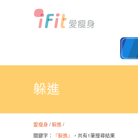
躲進
愛瘦身
/
躲進
/
關鍵字：
『躲進』
，共有1筆搜尋結果