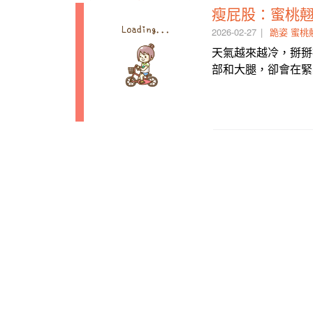
瘦屁股：蜜桃
2026-02-27
跪姿
蜜桃
天氣越來越冷，掰掰
部和大腿，卻會在緊