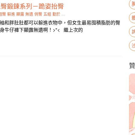
翹臀鍛鍊系列－跪姿抬臀
翹臀
躲進
顯露
無遺
俏臀
五組
勤於
頂端
臀部
袖和胖肚肚都可以躲進衣物中，但女生最易囤積脂肪的臀
身牛仔褲下顯露無遺啊！>"< 繼上次的