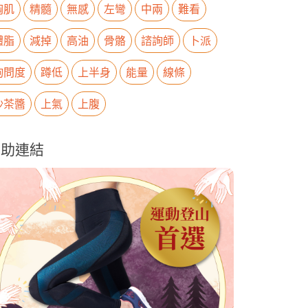
胸肌
精髓
無感
左彎
中兩
難看
體脂
減掉
高油
骨骼
諮詢師
卜派
詢問度
蹲低
上半身
能量
線條
沙茶醬
上氣
上腹
贊助連結