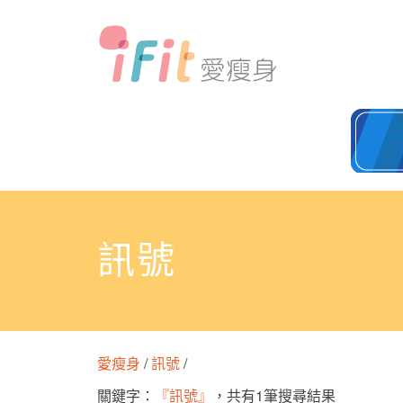
訊號
愛瘦身
/
訊號
/
關鍵字：
『訊號』
，共有1筆搜尋結果