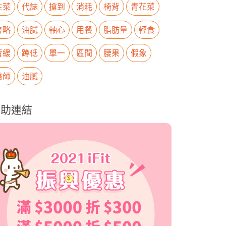
生菜
代誌
搶到
消耗
椅背
青花菜
會略
油膩
軸心
用餐
脂肪量
輕食
暫緩
蹲低
單一
區間
腰果
假象
醫師
油膩
贊助連結