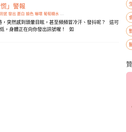
糖慌」警報
訊號
發出
蒼白
臉色
嚇壞
葡萄糖水
運送到
補貨
時，突然感到頭暈目眩，甚至頻頻冒冷汗、發抖呢？ 這可
低，身體正在向你發出訊號喔！ 如