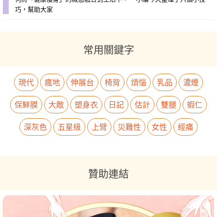
巧，幫助大家
常用關鍵字
現代
瘋地
伸展台
椅背
煩惱
乳品
濃煙
保鮮膜
大敵
塑身衣
日記
估計
雙腿
蝦仁
深灰色
五星級
上臂
災難性
女性
經痛
贊助連結