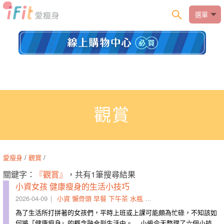
選單
觀賞
愛瘦身
/
觀賞
/
關鍵字：
『觀賞』
，共有1筆搜尋結果
小資女孩 健康瘦身的生活小技巧
2026-04-09
小資
懶骨頭
早餐
下午茶
水瓶
準備
夜貓子
觀賞
位子
顯
為了生活所打拼著的女孩們，平時上班或上課可能頗為忙碌，不知該如
何將「健康瘦身」的概念融合到生活中。 小編今天整理了六個小技