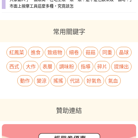
市面上按摩工具這麼多種，究竟該怎
常用關鍵字
紅鳳菜
進食
致癌物
細卷
菇菇
同重
晶球
西式
大作
表層
調味粉
指導
碎片
提煉出
動作
變涼
搖搖
代誌
好氣色
氣血
贊助連結