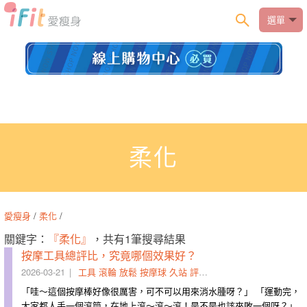
選單
柔化
愛瘦身
/
柔化
/
關鍵字：
『柔化』
，共有1筆搜尋結果
按摩工具總評比，究竟哪個效果好？
2026-03-21
工具
滾輪
放鬆
按摩球
久站
評比
深層
柔化
筋膜
肩頸
「哇～這個按摩棒好像很厲害，可不可以用來消水腫呀？」 「運動完，
大家都人手一個滾筒，在地上滾～滾～滾！是不是也該來敗一個呀？」