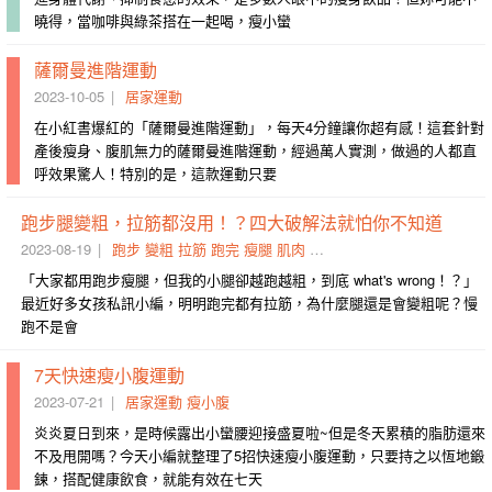
曉得，當咖啡與綠茶搭在一起喝，瘦小蠻
薩爾曼進階運動
2023-10-05
居家運動
在小紅書爆紅的「薩爾曼進階運動」，每天4分鐘讓你超有感！這套針對
產後瘦身、腹肌無力的薩爾曼進階運動，經過萬人實測，做過的人都直
呼效果驚人！特別的是，這款運動只要
跑步腿變粗，拉筋都沒用！？四大破解法就怕你不知道
2023-08-19
跑步
變粗
拉筋
跑完
瘦腿
肌肉
腿部
變細
解決
破解法
「大家都用跑步瘦腿，但我的小腿卻越跑越粗，到底 what's wrong！？」
最近好多女孩私訊小編，明明跑完都有拉筋，為什麼腿還是會變粗呢？慢
跑不是會
7天快速瘦小腹運動
2023-07-21
居家運動
瘦小腹
炎炎夏日到來，是時候露出小蠻腰迎接盛夏啦~但是冬天累積的脂肪還來
不及甩開嗎？今天小編就整理了5招快速瘦小腹運動，只要持之以恆地鍛
鍊，搭配健康飲食，就能有效在七天