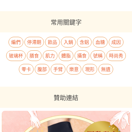
常用關鍵字
編們
停滯期
飲品
入鍋
含鋁
血糖
成因
玻璃杯
膳食
肌力
體脂
攝食
號稱
時尚秀
零卡
腹部
手臂
樂意
現形
無遺
贊助連結