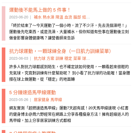
運動後不能馬上做的 5 件事！
2023-06-20
補水
熱水澡
降溫
血流
腦部
結束
飲酒
冰水
酒精
平穩
「終於結束了～今天運動了一個小時，流了不少汗，先去洗個澡吧！」
運動後先吃東西，或是洗澡、大量補水，但你知道有些事在運動後立刻
做會影響身體健康嗎？讓營養師來告訴
抗力球運動，一顆球練全身（一日肌力訓練菜單）
2023-06-03
抗力球
方案
訓練
穩定
菜單
球練
前腳
腰部
手腳
動作
許多人對抗力球都感到陌生，也不確定該如何使用，一顆看起來很輕的
充氣球，究竟對訓練有什麼幫助呢？ 別小看了抗力球的功能喔！當身體
撐在球上做運動，從「穩定」的地面轉
5 分鐘速造馬甲線運動
2023-05-26
居家健身
馬甲線
網友實測「超燃速造馬甲線」運動7天超有感！20天馬甲線速現 小紅書
的健身博主@周六野經常在網路上分享各種瘦身方法！擁有超級迷人的
馬甲線，加上分享居家訓練方式都相