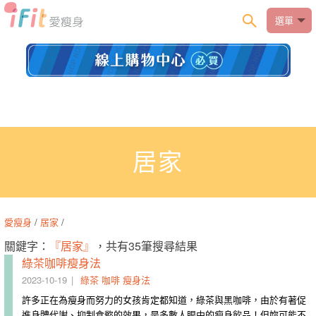
選單
居家
愛瘦身
/
居家
/
關鍵字：
『居家』
，共有35筆搜尋結果
綠茶咖啡瘦身法
2023-10-19
綠茶
咖啡
瘦身法
許多正在為瘦身而努力的女孩肯定都知道，綠茶與黑咖啡，由於有著促
進身體代謝、抑制食慾的效果，是多數人眼中的瘦身飲品！但妳可能不