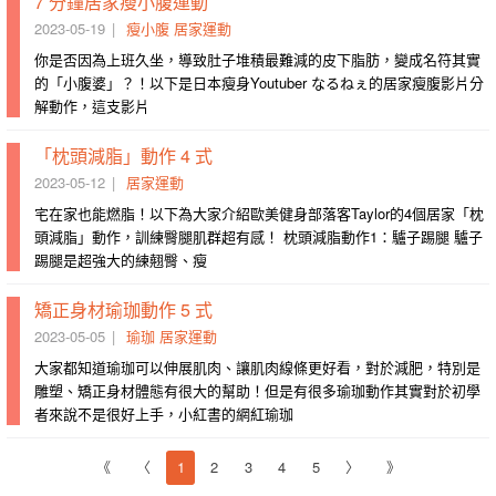
7 分鐘居家瘦小腹運動
2023-05-19
瘦小腹
居家運動
你是否因為上班久坐，導致肚子堆積最難減的皮下脂肪，變成名符其實
的「小腹婆」？！以下是日本瘦身Youtuber なるねぇ的居家瘦腹影片分
解動作，這支影片
「枕頭減脂」動作 4 式
2023-05-12
居家運動
宅在家也能燃脂！以下為大家介紹歐美健身部落客Taylor的4個居家「枕
頭減脂」動作，訓練臀腿肌群超有感！ 枕頭減脂動作1：驢子踢腿 驢子
踢腿是超強大的練翹臀、瘦
矯正身材瑜珈動作 5 式
2023-05-05
瑜珈
居家運動
大家都知道瑜珈可以伸展肌肉、讓肌肉線條更好看，對於減肥，特別是
雕塑、矯正身材體態有很大的幫助！但是有很多瑜珈動作其實對於初學
者來說不是很好上手，小紅書的網紅瑜珈
《
〈
1
2
3
4
5
〉
》