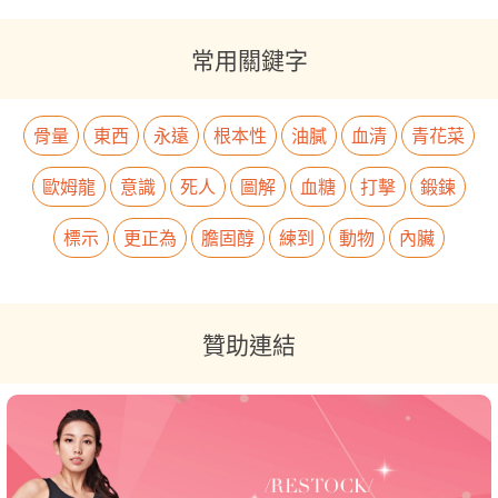
常用關鍵字
骨量
東西
永遠
根本性
油膩
血清
青花菜
歐姆龍
意識
死人
圖解
血糖
打擊
鍛鍊
標示
更正為
膽固醇
練到
動物
內臟
贊助連結