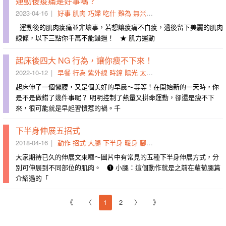
運動後痠痛是好事嗎？
2023-04-16
好事
肌肉
巧婦
吃什
難為
無米之炊
間斷
速效
對付
增強
運動後的肌肉痠痛並非壞事，若想讓痠痛不白痠，過後留下美麗的肌肉
線條，以下三點你千萬不能錯過！ ★ 肌力運動
起床後四大 NG 行為，讓你瘦不下來！
2022-10-12
早餐
行為
紫外線
時鐘
陽光
太陽
飢餓
戴上
賴床
整部
​​起床伸了一個懶腰，又是個美好的早晨～等等！在開始新的一天時，你
是不是做錯了幾件事呢？ 明明控制了熱量又拼命運動，卻還是瘦不下
來，很可能就是早起習慣惹的禍。千
下半身伸展五招式
2018-04-16
動作
招式
大腿
下半身
暖身
腳掌
腳踝處
騎完
不可以
肌
大家期待已久的伸展文來囉～圖片中有常見的五種下半身伸展方式，分
別可伸展到不同部位的肌肉。 ❶ 小腿：這個動作就是之前在蘿蔔腿篇
介紹過的「
《
〈
1
2
〉
》