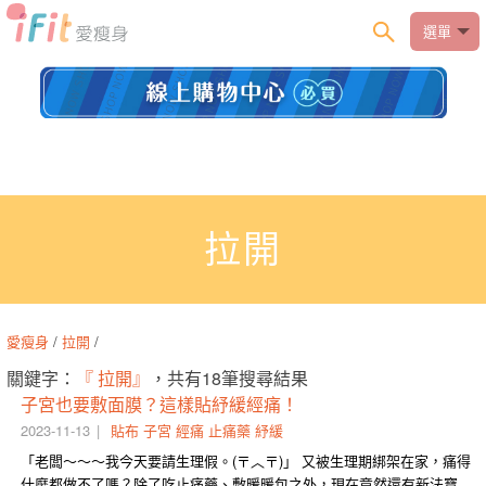
選單
拉開
愛瘦身
/
拉開
/
關鍵字：
『 拉開』
，共有18筆搜尋結果
子宮也要敷面膜？這樣貼紓緩經痛！
2023-11-13
貼布
子宮
經痛
止痛藥
紓緩
「老闆～～～我今天要請生理假。(〒︿〒)」 又被生理期綁架在家，痛得
什麼都做不了嗎？除了吃止痛藥、敷暖暖包之外，現在竟然還有新法寶