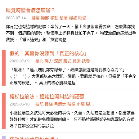
睡覺時腰會痠怎麼辦？
2023-07-14
腰痠
腰部
移動
墊高
棉被
睡覺
空隙
填滿
枕頭
吐氣
你肯定也有這樣的經驗：辛苦了一天，躺上床腰卻痠得要命，怎麼喬都找
不到一個舒服的姿勢，整個晚上光翻身就忙不完了。 物理治療師這就出手
救援，「懶人速效」和「拉筋調整
假的！其實你沒練到「真正的核心」
2023-07-09
核心
彈力
深層
腹式
擺盪
誘發
人魚線
練到
平衡感
腰痠
「蝦咪！？連六塊肌都有線條了，教練怎麼還是說我核心沒力？」
╮(╯_╰)╭ 大家都以為六塊肌、臀肌、背肌就是核心，但這是「不完全
正確的觀念」。 真正的核心肌群是超
樓梯拉筋法，輕鬆拉開糾結的蘿蔔
2023-05-16
拉筋
樓梯
弓箭步
階梯
小腿
腳跟
力道
平面
糾結
蘿蔔
小腿拉筋是女孩兒每天必做的事情，久坐、久站或是運動後，都應該要
好好伸展，才能避免蘿蔔腿糾纏。 只不過拉筋難道沒有簡單點的方式
嗎？在辦公室用弓箭步拉