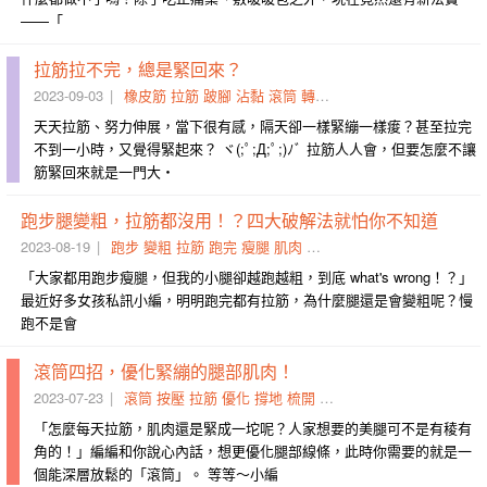
——「
拉筋拉不完，總是緊回來？
2023-09-03
橡皮筋
拉筋
跛腳
沾黏
滾筒
轉頭
了結
肌肉
長度
兇手
天天拉筋、努力伸展，當下很有感，隔天卻一樣緊繃一樣痠？甚至拉完
不到一小時，又覺得緊起來？ ヾ(;ﾟ;Д;ﾟ;)ﾉﾞ 拉筋人人會，但要怎麼不讓
筋緊回來就是一門大・
跑步腿變粗，拉筋都沒用！？四大破解法就怕你不知道
2023-08-19
跑步
變粗
拉筋
跑完
瘦腿
肌肉
腿部
變細
解決
破解法
「大家都用跑步瘦腿，但我的小腿卻越跑越粗，到底 what's wrong！？」
最近好多女孩私訊小編，明明跑完都有拉筋，為什麼腿還是會變粗呢？慢
跑不是會
滾筒四招，優化緊繃的腿部肌肉！
2023-07-23
滾筒
按壓
拉筋
優化
撐地
梳開
梳子
糾結
打結
翹腳
「怎麼每天拉筋，肌肉還是緊成一坨呢？人家想要的美腿可不是有稜有
角的！」編編和你說心內話，想更優化腿部線條，此時你需要的就是一
個能深層放鬆的「滾筒」。 等等～小編